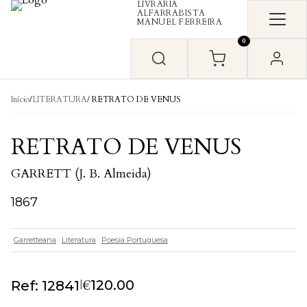
LIVRARIA
Skip to content
ALFARRABISTA
MANUEL FERREIRA
0
Início
/
LITERATURA
/ RETRATO DE VENUS
RETRATO DE VENUS
GARRETT (J. B. Almeida)
1867
Garretteana
Literatura
Poesia Portuguesa
€
|
120.00
Ref: 12841