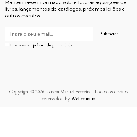
Mantenha-se informado sobre futuras aquisições de
livros, lançamentos de catálogos, próximos leilões e
outros eventos.
Submeter
Li e aceito a
política de privacidade.
Copyright © 2026 Livraria Manuel Ferreira | Todos os direitos
reservados. by
Webcomum
P.f. envie-nos a sua mensagem.
Enviaremos a nossa resposta o mais breve possível.
×