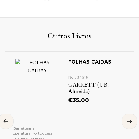
Outros Livros
FOLHAS CAIDAS
Ref: 34516
GARRETT (J. B.
Almeida)
€
35.00
Garretteana
Literatura Portuguesa
Tiragens Especiais