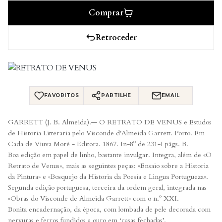
Comprar
Retroceder
FAVORITOS
PARTILHE
EMAIL
GARRETT (J. B. Almeida).— O RETRATO DE VENUS e Estudos
de Historia Litteraria pelo Visconde d'Almeida Garrett. Porto. Em
Cada de Viuva Moré - Editora. 1867. In-8º de 231-I págs. B.
Boa edição em papel de linho, bastante invulgar. Integra, além de «O
Retrato de Venus», mais as seguintes peças: «Ensaio sobre a Historia
da Pintura» e «Bosquejo da Historia da Poesia e Lingua Portugueza».
Segunda edição portuguesa, terceira da ordem geral, integrada nas
«Obras do Visconde de Almeida Garrett» com o n.º XXI.
Bonita encadernação, da época, com lombada de pele decorada com
nervuras e ferros fundidos a ouro em ‘casas fechadas’.