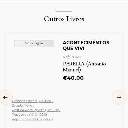
Outros Livros
ACONTECIMENTOS
Sem imagem
QUE VIVI
Ref: 20458
PEREIRA (Antonio
Manuel)
€
40.00
Ciências Sociais [Política]
Estado Novo
Política Portuguesa (Séc. XX)
República (1910-1926)
República e republicanos