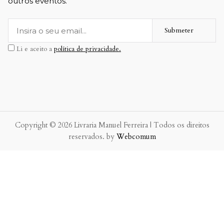
outros eventos.
Submeter
Li e aceito a
política de privacidade.
Copyright © 2026 Livraria Manuel Ferreira | Todos os direitos
reservados. by
Webcomum
P.f. envie-nos a sua mensagem.
Enviaremos a nossa resposta o mais breve possível.
×