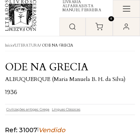
LIVRARIA
Skip to content
ALFARRABISTA
MANUEL FERREIRA
0
Início
/
LITERATURA
/ ODE NA GRECIA
ODE NA GRECIA
ALBUQUERQUE (Maria Manuela B. H. da Silva)
1936
Civilizações antigas: Grega
Línguas Clássicas
|
Ref: 31007
Vendido