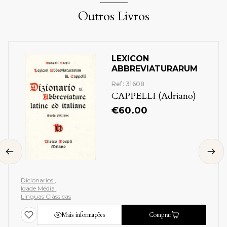
Outros Livros
LEXICON
ABBREVIATURARUM
Ref: 31608
CAPPELLI (Adriano)
€
60.00
Dicionarios
Idade Média
Línguas Clássicas
Mais informações
Comprar