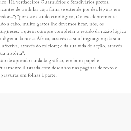
rico. Há verdadeiros Guarniérios e Stradivários pretos,
ricantes de timbilas cuja fama se estende por dez léguas em
redor..."; "por este estudo etnológico, tão excelentemente
ado a cabo, muito gratos lhe devemos ficar, nós, os
tugueses, a quem cumpre completar o estudo da razão lógica
indígena da nossa África, através da sua linguagem; da sua
a afectiva, através do folclore; e da sua vida de acção, através
sua história".
ção de apurado cuidado gráfico, em bom papel e
fusamente ilustrada com desenhos nas páginas de texto e
ogravuras em folhas à parte.