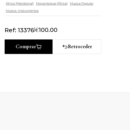
África [Meridional]
Moçambique [África]
Musica Popular
Musica: Instrumentos
|
€
100.00
Ref: 13376
Retroceder
Comprar