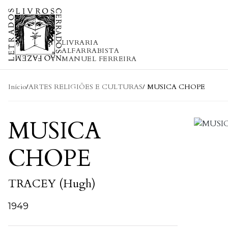
Skip to content
LIVRARIA
ALFARRABISTA
MANUEL FERREIRA
Início
/
ARTES RELIGIÕES E CULTURAS
/ MUSICA CHOPE
MUSICA
CHOPE
TRACEY (Hugh)
1949