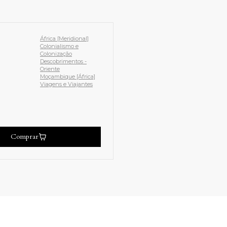
África [Meridional]
Colonialismo e
Colonização
Descobrimentos -
Oriente
Moçambique [África]
Viagens e Viajantes
Comprar