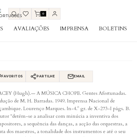
0
S
AVALIAÇÕES
IMPRENSA
BOLETINS
FAVORITOS
PARTILHE
EMAIL
ACEY (Hugh).— A MÚSICA CHOPE. Gentes Afortunadas.
dução de M. H. Barradas. 1949. Imprensa Nacional de
ambique. Lourenço Marques. In-4.º gr. de X-273-I págs. B.
utor "detém-se a analisar com minúcia a inventiva dos
positores, a sequência das danças, a acção das orquestras, a
uta dos maestros, a tonalidade dos instrumentos e até o seu