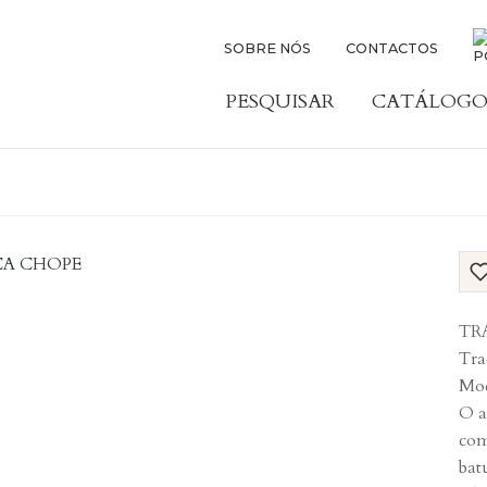
SOBRE NÓS
CONTACTOS
PESQUISAR
CATÁLOGO
TR
Tra
Moç
O a
com
bat