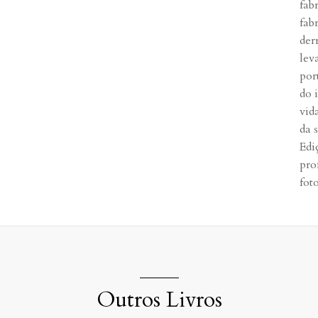
fab
fab
der
lev
por
do 
vid
da 
Edi
pro
fot
Outros Livros