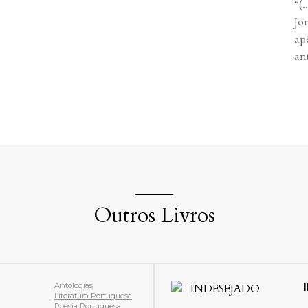
“(
Jo
ap
ant
Outros Livros
Antologias
Literatura Portuguesa
Poesia Portuguesa