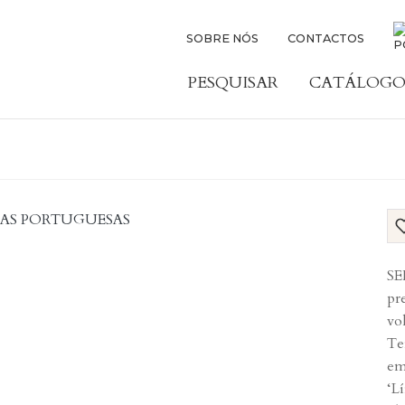
SOBRE NÓS
CONTACTOS
PESQUISAR
CATÁLOGO
SE
pre
vo
Te
em
‘L