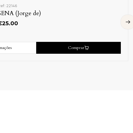
ef: 22146
SENA (Jorge de)
€
25.00
rmações
Comprar