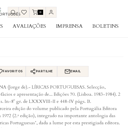
0
S
AVALIAÇÕES
IMPRENSA
BOLETINS
FAVORITOS
PARTILHE
EMAIL
NA (Jorge de).- LÍRICAS PORTUGUESAS. Selecção,
fácios e apresentação de... Edições 70. (Lisboa. 1983-1984). 2
ls. In-8º gr. de LXXXVIII-II e 448-IV págs. B.
rceira edição do volume publicado pela Portugália Editora
 1972 (2.ª edição), integrado na importante antologia das
íricas Portuguesas’, dada a lume por esta prestigiada editora.