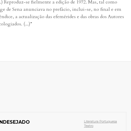
...) Reproduz-se fielmente a edição de 1972. Mas, tal como
rge de Sena anunciava no prefácio, inclui-se, no final e em
êndice, a actualização das efemérides e das obras dos Autores
ologiados. (...)”
INDESEJADO
Literatura Portuguesa
Teatro