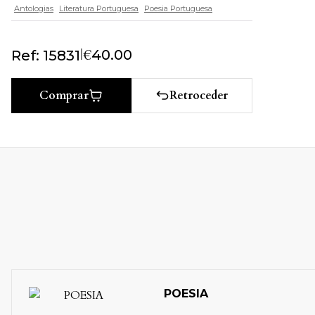
Antologias
Literatura Portuguesa
Poesia Portuguesa
|
€
40.00
Ref: 15831
Retroceder
Comprar
POESIA