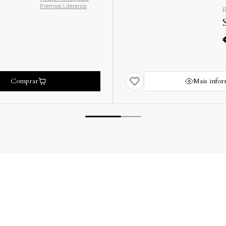
Prémios Literários
R
Comprar
Mais info