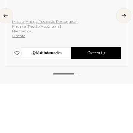
Ciências Sociais [Política]
Direito e Jurisprudência
Jurisprudência e Direito
Liberalismo
Polémicas
Política Portuguesa (Séc. XIX)
rar
Mais informações
Comprar