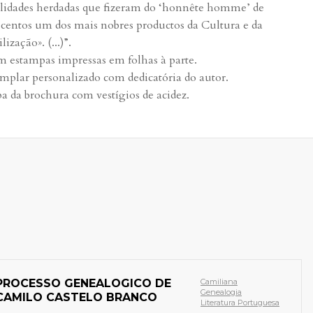
lidades herdadas que fizeram do ‘honnête homme’ de
ecentos um dos mais nobres productos da Cultura e da
lização». (...)”.
 estampas impressas em folhas à parte.
mplar personalizado com dedicatória do autor.
a da brochura com vestígios de acidez.
PROCESSO GENEALOGICO DE
Camiliana
Genealogia
CAMILO CASTELO BRANCO
Literatura Portuguesa