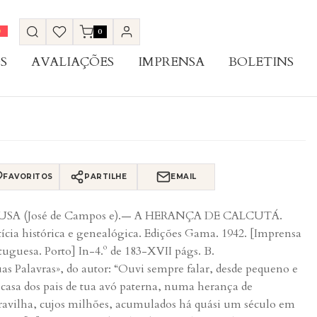
0
S
AVALIAÇÕES
IMPRENSA
BOLETINS
FAVORITOS
PARTILHE
EMAIL
USA (José de Campos e).— A HERANÇA DE CALCUTÁ.
ícia histórica e genealógica. Edições Gama. 1942. [Imprensa
tuguesa. Porto] In-4.º de 183-XVII págs. B.
as Palavras», do autor: “Ouvi sempre falar, desde pequeno e
casa dos pais de tua avó paterna, numa herança de
avilha, cujos milhões, acumulados há quási um século em