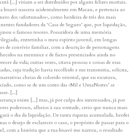
cutá [...] viriam a ser distribuídos por alguns felizes mortais.
a bisavó nascera acidentalmente em Macau, e pertencia ao
ero dos «afortunados», como herdeira de três dos mais
nentes fundadores da ‘Casa de Seguro’ que, por liquidação,
ginou o famoso tesoiro. Possuïdora de uma memória
vilegiada, entretinha o meu espírito juvenil, em longas
des de convívio familiar, com a descrição de personagens
hecidos na meninice e de factos presenciados ainda no
orecer da vida; outras vezes, citava pessoas e coisas de eras
sadas, cuja tradição havia recolhido e me transmitia, solícita,
narrativas cheias de colorido oriental, que eu escutava,
iciado, como se de um conto das «Mil e UmaNoites’ se
asse. [...]
herança existe [...] mas, já por culpa dos interessados, já por
tores poderosos, alheios à sua vontade, creio que nunca mais
gará o dia da liquidação. De tanta riqueza acumulada, herdei
nas o desejo de esclarecer o caso, o propósito de passar para o
el, com a história que a tua bisavó me narrou, o resultado