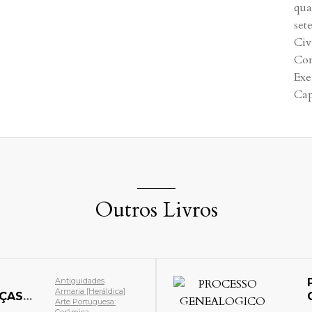
qua
set
Civi
Com
Exe
Cap
Outros Livros
Antiguidades
Armaria [Heráldica]
EÇAS
Arte Portuguesa: