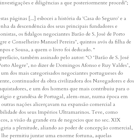
 investigações e diligências a que posteriormente procedi";
stas páginas [...] esbocei a história da 'Casa do Seguro' e a
enha da descendência dos seus principais fundadores e
ionistas, os fidalgos negociantes Barão de S. José de Porto
gre e Conselheiro Manuel Pereira", quintos avós da filha de
pos e Sousa, a quem o livro foi dedicado. “
prefácio, também assinado pelo autor: “O ‘Barão de S. José
Porto Alegre’, no dizer de Domingos Afonso e Ruy Valdes’,
i um dos mais categorisados negociantes portugueses do
ente, continuador da obra civilizadora dos Navegadores e dos
quistadores, e um dos homens que mais contribuiu para o
stígio e grandêsa de Portugal, alem-mar, numa época em
 outras nações alicerçavam na expansão comercial a
abilidade dos seus Impérios Ultramarinos. Teve, como
cos, a visão da grande era de negocios que no sec. XIX
ngiria a plenitude, aliando ao poder de concepção comercial,
 lhe permitiu juntar uma enorme fortuna, aquelas