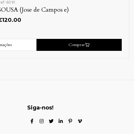
ef: 6091
SOUSA (Jose de Campos e)
€
120.00
rmações
Comprar
Siga-nos!