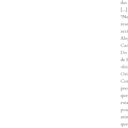
das
[...]
“Ne
res
acc
Ale
Cam
Do 
de 
«fo
Ori
Con
pre
que
est
pou
ati
que