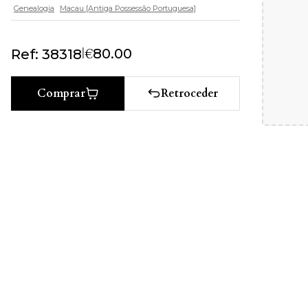
Genealogia
Macau [Antiga Possessão Portuguesa]
|
€
80.00
Ref: 38318
Retroceder
Comprar