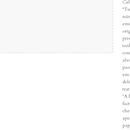
Cal
“Tu
núm
emi
ori
pri
tar
con
alv
pas
em 
del
trat
"A 
fac
che
ape
pap