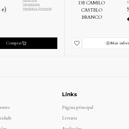
Cerâmica
R
Genealogia
 e)
Heráldica [Armaria]
Comprar
Mais info
Links
entes
Página principal
acidade
Livraria
ções
Avaliações