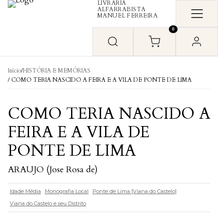
LIVRARIA
Skip to content
ALFARRABISTA
MANUEL FERREIRA
0
Início
/
HISTÓRIA E MEMÓRIAS
/ COMO TERIA NASCIDO A FEIRA E A VILA DE PONTE DE LIMA
COMO TERIA NASCIDO A
FEIRA E A VILA DE
PONTE DE LIMA
ARAUJO (Jose Rosa de)
Idade Média
Monografia Local
Ponte de Lima [Viana do Castelo]
Viana do Castelo e seu Distrito