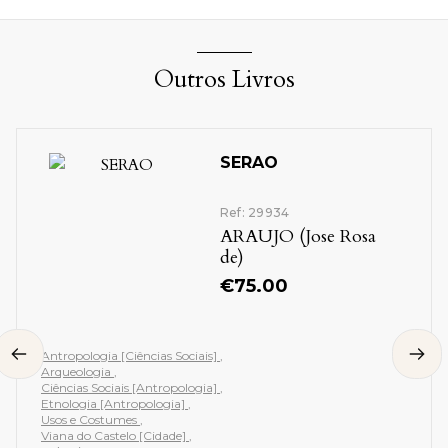
Outros Livros
SERAO
Ref: 29934
ARAUJO (Jose Rosa
de)
€
75.00
Antropologia [Ciências Sociais]
Arqueologia
Ciências Sociais [Antropologia]
Etnologia [Antropologia]
Usos e Costumes
Viana do Castelo [Cidade]