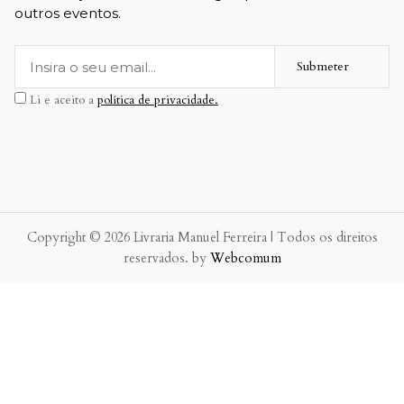
outros eventos.
Submeter
Li e aceito a
política de privacidade.
Copyright © 2026 Livraria Manuel Ferreira | Todos os direitos
reservados. by
Webcomum
P.f. envie-nos a sua mensagem.
Enviaremos a nossa resposta o mais breve possível.
×