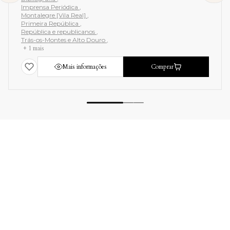
Imprensa Periódica
Montalegre [Vila Real]
Primeira República
República e republicanos
Trás-os-Montes e Alto Douro
+ 1 mais
Mais informações
Comprar