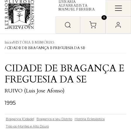
LIVRARIA
Skip to content
ALFARRABISTA
MANUEL FERREIRA
0
Início
/
HISTÓRIA E MEMÓRIAS
/ CIDADE DE BRAGANÇA E FREGUESIA DA SE
CIDADE DE BRAGANÇA E
FREGUESIA DA SE
RUIVO (Luis Jose Afonso)
1995
Bragança [Cidade]
Bragança e seu Distrito
História Eclesiástica
Trás-os-Montes e Alto Douro