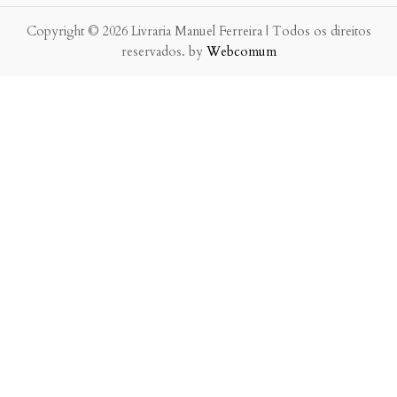
Copyright © 2026 Livraria Manuel Ferreira | Todos os direitos
reservados. by
Webcomum
P.f. envie-nos a sua mensagem.
Enviaremos a nossa resposta o mais breve possível.
×