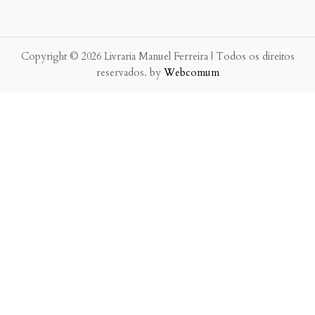
Copyright © 2026 Livraria Manuel Ferreira | Todos os direitos
reservados. by
Webcomum
P.f. envie-nos a sua mensagem.
Enviaremos a nossa resposta o mais breve possível.
×