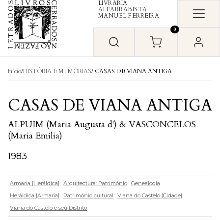
LIVRARIA
Skip to content
ALFARRABISTA
MANUEL FERREIRA
0
Início
/
HISTÓRIA E MEMÓRIAS
/ CASAS DE VIANA ANTIGA
CASAS DE VIANA ANTIGA
ALPUIM (Maria Augusta d') & VASCONCELOS
(Maria Emília)
1983
Armaria [Heráldica]
Arquitectura: Património
Genealogia
Heráldica [Armaria]
Património cultural
Viana do Castelo [Cidade]
Viana do Castelo e seu Distrito