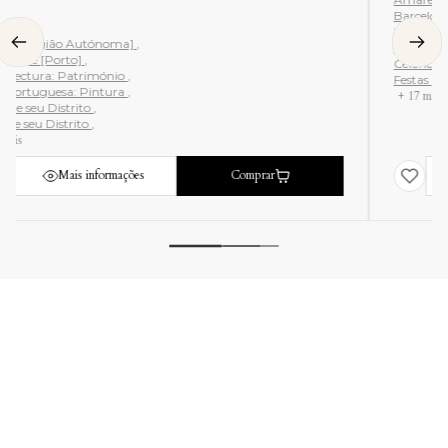
Barcelos [Braga]
Braga e seu Distrito
Caminhos de Ferro [Transportes]
Celorico de Basto [Braga]
Festas populares
+ 17 mais
Mais informações
Esgotado