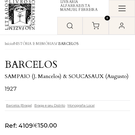
LIVRARIA
Skip to content
ALFARRABISTA
MANUEL FERREIRA
0
Início
/
HISTÓRIA E MEMÓRIAS
/ BARCELOS
BARCELOS
SAMPAIO (J. Mancelos) & SOUCASAUX (Augusto)
1927
Barcelos [Braga]
Braga e seu Distrito
Monografia Local
€
|
150.00
Ref: 4109