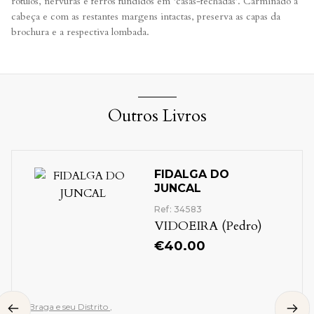
rótulos, nervuras e ferros fundidos em ‘casas-fechadas’. Carminado à
cabeça e com as restantes margens intactas, preserva as capas da
brochura e a respectiva lombada.
Outros Livros
FIDALGA DO
JUNCAL
Ref: 34583
VIDOEIRA (Pedro)
€
40.00
Braga e seu Distrito