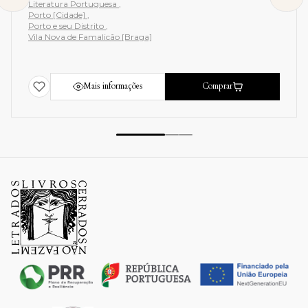
Literatura Portuguesa
Porto [Cidade]
Porto e seu Distrito
Vila Nova de Famalicão [Braga]
Mais informações
Comprar