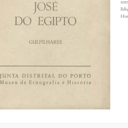
int
Edi
His