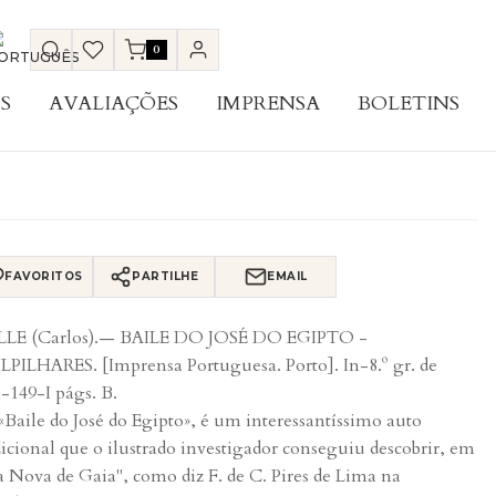
0
S
AVALIAÇÕES
IMPRENSA
BOLETINS
FAVORITOS
PARTILHE
EMAIL
LE (Carlos).— BAILE DO JOSÉ DO EGIPTO -
PILHARES. [Imprensa Portuguesa. Porto]. In-8.º gr. de
I-149-I págs. B.
«Baile do José do Egipto», é um interessantíssimo auto
dicional que o ilustrado investigador conseguiu descobrir, em
a Nova de Gaia", como diz F. de C. Pires de Lima na