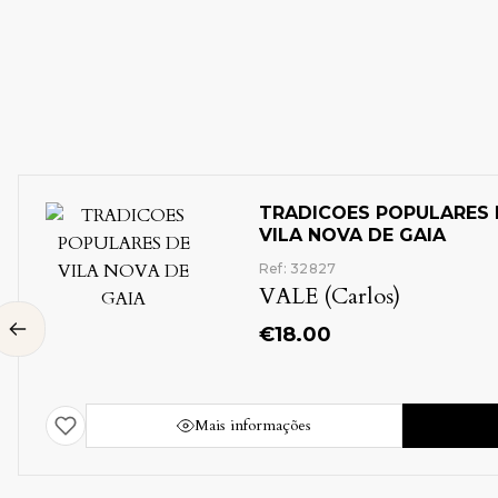
TRADICOES POPULARES DE
Etnologia
[Antropologia]
VILA NOVA DE GAIA
Porto e seu Distrito
Religião - Culto
Ref: 32826
Religiosidade Popular
VALE (Carlos)
Vila Nova de Gaia
[Porto]
€
18.00
rmações
Comprar