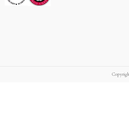
Copyright
P.f. envie-nos a sua mensagem.
Enviaremos a nossa resposta o mais br
×