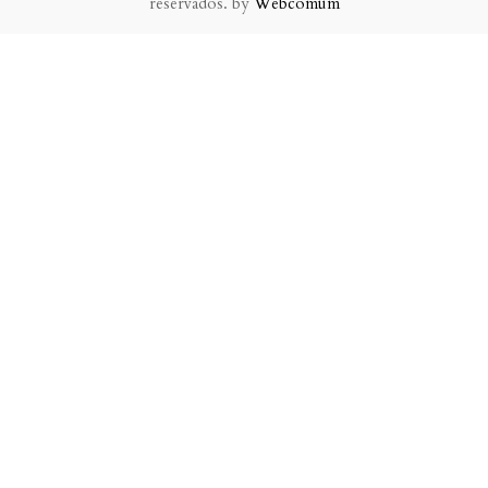
reservados. by
Webcomum
P.f. envie-nos a sua mensagem.
Enviaremos a nossa resposta o mais breve possível.
×
Eu li e aceito a política de privacidade deste website.