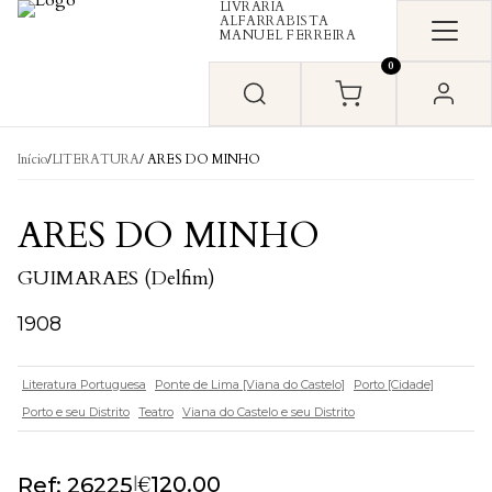
LIVRARIA
Skip to content
ALFARRABISTA
MANUEL FERREIRA
0
Início
/
LITERATURA
/ ARES DO MINHO
ARES DO MINHO
GUIMARAES (Delfim)
1908
Literatura Portuguesa
Ponte de Lima [Viana do Castelo]
Porto [Cidade]
Porto e seu Distrito
Teatro
Viana do Castelo e seu Distrito
€
|
120.00
Ref: 26225