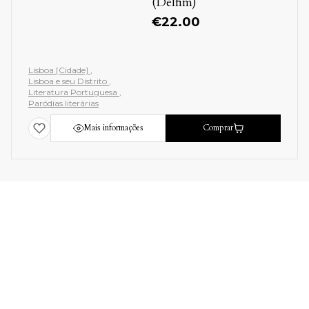
(Delfim)
€
22.00
Lisboa [Cidade]
Lisboa e seu Distrito
Literatura Portuguesa
Paródias literárias
Mais informações
Comprar