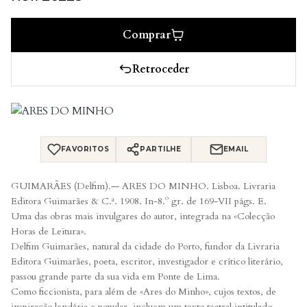
Comprar
Retroceder
FAVORITOS
PARTILHE
EMAIL
GUIMARÃES (Delfim).— ARES DO MINHO. Lisboa. Livraria
Editora Guimarães & C.ª. 1908. In-8.º gr. de 169-VII págs. E.
Uma das obras mais invulgares do autor, integrada na «Colecção
Horas de Leitura».
Delfim Guimarães, natural da cidade do Porto, fundor da Livraria
Editora Guimarães, poeta, escritor, investigador e crítico literário,
passou grande parte da sua vida em Ponte de Lima.
Como ficcionista, para além de «Ares do Minho», cujos textos, de
inspiração lendária e popular, incluem um texto teatral intitulado