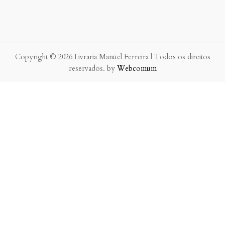
Copyright © 2026 Livraria Manuel Ferreira | Todos os direitos
reservados. by
Webcomum
P.f. envie-nos a sua mensagem.
Enviaremos a nossa resposta o mais breve possível.
×