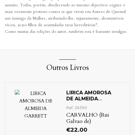
assunto. Todos, porém, obedecendo ao mesmo objectivo: erguer o
mais veemente protesto contra os que vêem em Antero de Quental
um inimigo da Mulher, atribuindo-lhe, injustamente, abominéveis
vícios, acaso filhos de acumuladas taras hereditárias”.
Como muitas das edições do autor, também esta é bastante invulgar.
Outros Livros
LIRICA AMOROSA
DE ALMEIDA
GARRETT
Ref: 26390
CARVALHO (Rui
Galvao de)
€
22.00