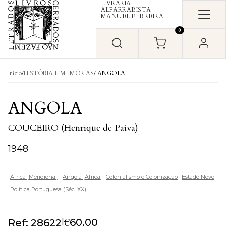
LIVRARIA
Skip to content
ALFARRABISTA
MANUEL FERREIRA
0
Início
/
HISTÓRIA E MEMÓRIAS
/ ANGOLA
ANGOLA
COUCEIRO (Henrique de Paiva)
1948
África [Meridional]
Angola [África]
Colonialismo e Colonização
Estado Novo
Política Portuguesa (Séc. XX)
€
|
60.00
Ref: 28622