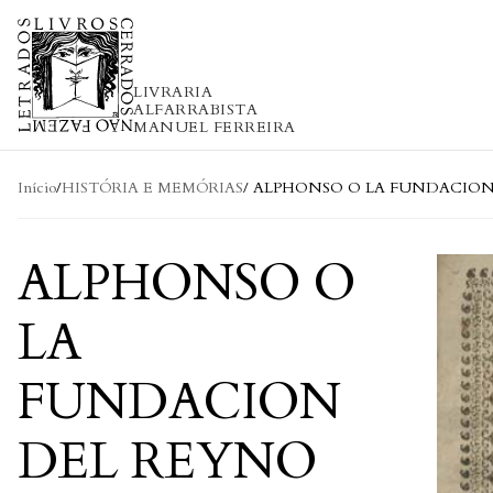
Skip to content
LIVRARIA
ALFARRABISTA
MANUEL FERREIRA
Início
/
HISTÓRIA E MEMÓRIAS
/ ALPHONSO O LA FUNDACIO
ALPHONSO O
LA
FUNDACION
DEL REYNO