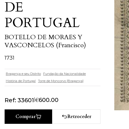
DE
PORTUGAL
BOTELLO DE MORAES Y
VASCONCELOS (Francisco)
1731
Bragança e seu Distrito
Fundação da Nacionalidade
História de Portugal
Torre de Moncorvo [Bragança]
|
€
600.00
Ref: 33601
Retroceder
Comprar