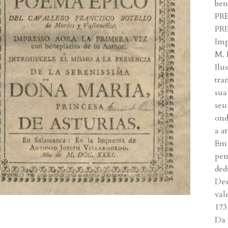
ben
PRE
PRI
Imp
M. 
Ilu
tra
sua
seu
ond
a a
Em 
pen
ded
Des
val
173
Da 