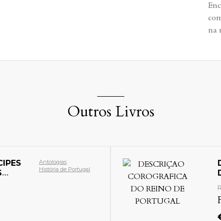
Enc
com
na 
Outros Livros
DESCRIÇAO COROGRAF
DO REINO DE PORTUGA
Ref: 18512
FREIRE (Antonio de Oli
€
200.00