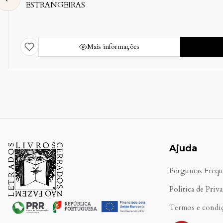
s informações
Comprar
Ajuda
Perguntas Frequ
Política de Priv
Termos e condi