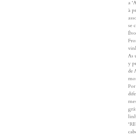
a ‘
à p
ass
se 
Évo
Fro
vin
As 
y p
de 
mor
Por
dif
mes
grá
lin
‘RE
cab