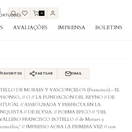
0
S
AVALIAÇÕES
IMPRENSA
BOLETINS
FAVORITOS
PARTILHE
EMAIL
TELLO DE MORAES Y VASCONCELOS (Francisco).- EL
PHONSO, // O // LA FUNDACION DEL REYNO // DE
RTUGAL // ASSEGURADA Y PERFECTA EN LA
QUISTA // DE ELYSIA. // POEMA EPICO // ‘DEL
VALLERO FRANCISCO BOTELLO // de Moraes y
concélos;’ // IMPRESSO AORA LA PRIMERA VEZ // con