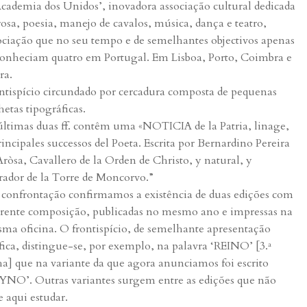
Academia dos Unidos’, inovadora associação cultural dedicada
rosa, poesia, manejo de cavalos, música, dança e teatro,
ociação que no seu tempo e de semelhantes objectivos apenas
conheciam quatro em Portugal. Em Lisboa, Porto, Coimbra e
ra.
ntispício circundado por cercadura composta de pequenas
hetas tipográficas.
últimas duas ff. contêm uma «NOTICIA de la Patria, linage,
rincipales successos del Poeta. Escrita por Bernardino Pereira
Aròsa, Cavallero de la Orden de Christo, y natural, y
ador de la Torre de Moncorvo.”
 confrontação confirmamos a existência de duas edições com
erente composição, publicadas no mesmo ano e impressas na
ma oficina. O frontispício, de semelhante apresentação
fica, distingue-se, por exemplo, na palavra ‘REINO’ [3.ª
ha] que na variante da que agora anunciamos foi escrito
YNO’. Outras variantes surgem entre as edições que não
e aqui estudar.