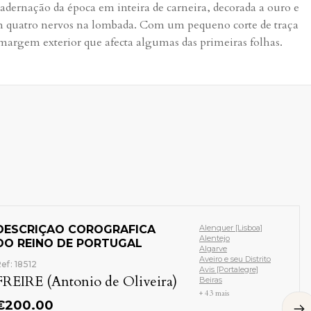
adernação da época em inteira de carneira, decorada a ouro e
 quatro nervos na lombada. Com um pequeno corte de traça
margem exterior que afecta algumas das primeiras folhas.
ICA
Alenquer [Lisboa]
Alentejo
L
Algarve
Aveiro e seu Distrito
Avis [Portalegre]
veira)
Beiras
+ 43 mais