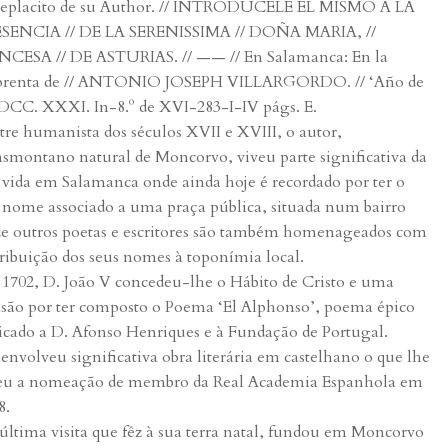
eplacito de su Author. // INTRODUCELE EL MISMO A LA
SENCIA // DE LA SERENISSIMA // DOÑA MARIA, //
NCESA // DE ASTURIAS. // —— // En Salamanca: En la
renta de // ANTONIO JOSEPH VILLARGORDO. // ‘Año de
DCC. XXXI. In-8.º de XVI-283-I-IV págs. E.
stre humanista dos séculos XVII e XVIII, o autor,
nsmontano natural de Moncorvo, viveu parte significativa da
 vida em Salamanca onde ainda hoje é recordado por ter o
 nome associado a uma praça pública, situada num bairro
e outros poetas e escritores são também homenageados com
tribuição dos seus nomes à toponímia local.
1702, D. João V concedeu-lhe o Hábito de Cristo e uma
são por ter composto o Poema ‘El Alphonso’, poema épico
icado a D. Afonso Henriques e à Fundação de Portugal.
envolveu significativa obra literária em castelhano o que lhe
eu a nomeação de membro da Real Academia Espanhola em
8.
última visita que fêz à sua terra natal, fundou em Moncorvo