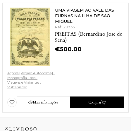
UMA VIAGEM AO VALE DAS
FURNAS NA ILHA DE SAO
MIGUEL
Ref: 29735
FREITAS (Bernardino Jose de
Sena)
€
500.00
Açores [Região Autónoma]
Monografia Local
Viagens e Viajantes
Vulcanismo
Mais informações
Comprar