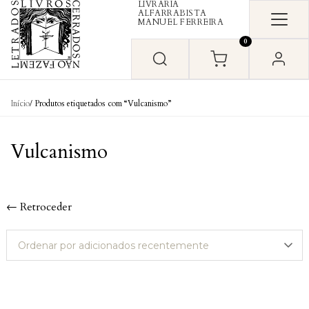
LIVRARIA
Skip to content
ALFARRABISTA
MANUEL FERREIRA
0
Início
/ Produtos etiquetados com “Vulcanismo”
Vulcanismo
← Retroceder