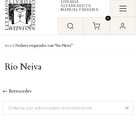
LIVRARIA
Skip to content
ALFARRABISTA
MANUEL FERREIRA
0
Início
/ Produtos etiquetados com “Rio Neiva”
Rio Neiva
← Retroceder