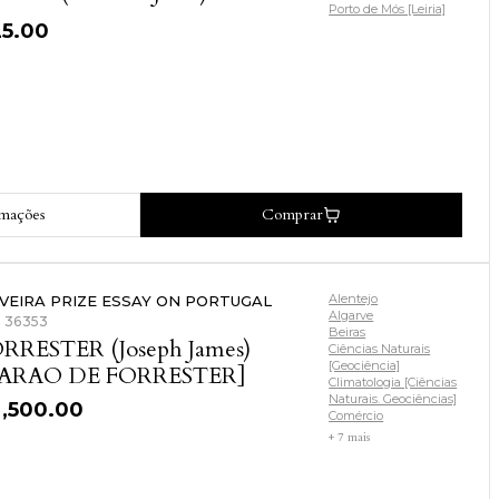
Porto de Mós [Leiria]
25.00
rmações
Comprar
Alentejo
IVEIRA PRIZE ESSAY ON PORTUGAL
Algarve
: 36353
Beiras
RRESTER (Joseph James)
Ciências Naturais
[Geociência]
BARAO DE FORRESTER]
Climatologia [Ciências
Naturais. Geociências]
 ,500.00
Comércio
+ 7 mais