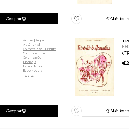
Comprar
Mais info
Açores [Região
TR
Autónoma]
Ref
Coimbra e seu Distrito
CR
Colonialismo e
Colonização
Enologia
€
Estado Novo
Estremadura
+ 6 mais
Comprar
Mais info