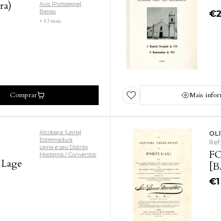
ra)
Avis [Portalegre]
Beiras
€
+ 43 mais
Comprar
Mais info
Alcobaça [Leiria]
OL
Estremadura
Ref
Leiria e seu Distrito
FO
Mosteiros / Conventos
 Lage
[
€
1