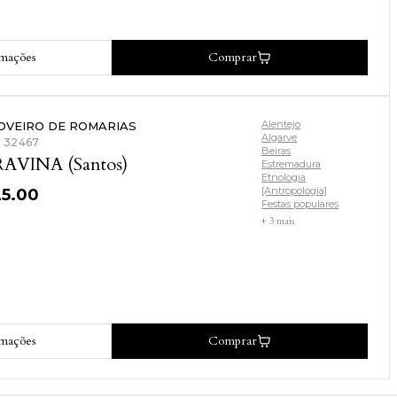
rmações
Comprar
Alentejo
OVEIRO DE ROMARIAS
Algarve
: 32467
Beiras
AVINA (Santos)
Estremadura
Etnologia
[Antropologia]
25.00
Festas populares
+ 3 mais
rmações
Comprar