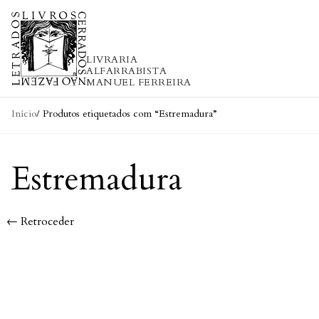
Skip to content
LIVRARIA
ALFARRABISTA
MANUEL FERREIRA
Início
/ Produtos etiquetados com “Estremadura”
Estremadura
← Retroceder