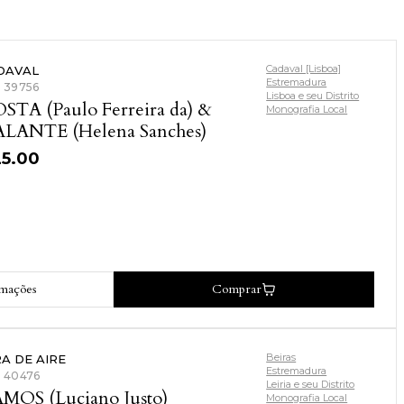
Cadaval [Lisboa]
DAVAL
Estremadura
: 39756
Lisboa e seu Distrito
STA (Paulo Ferreira da) &
Monografia Local
LANTE (Helena Sanches)
25.00
rmações
Comprar
Beiras
RA DE AIRE
Estremadura
: 40476
Leiria e seu Distrito
MOS (Luciano Justo)
Monografia Local