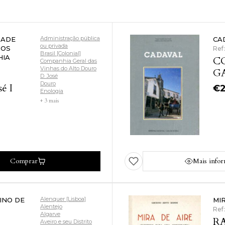
Administração pública
TADE
CA
ou privada
DOS
Ref
Brasil [Colonial]
HIA
CO
Companhia Geral das
Vinhas do Alto Douro
GA
D. José
Douro
é I
€
Enologia
+ 3 mais
Comprar
Mais info
Alenquer [Lisboa]
INO DE
MI
Alentejo
Ref
Algarve
RA
Aveiro e seu Distrito