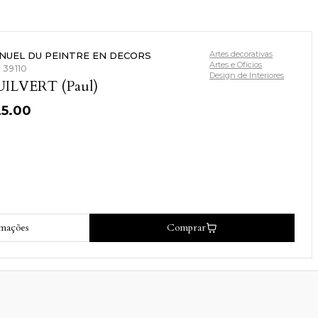
Artes decorativas
NUEL DU PEINTRE EN DECORS
Artes e Ofícios
: 39110
Design de Interiores
ILVERT (Paul)
25.00
rmações
Comprar