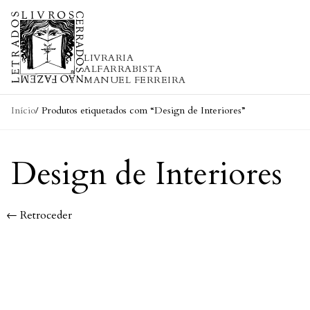
Skip to content
LIVRARIA
ALFARRABISTA
MANUEL FERREIRA
Início
/ Produtos etiquetados com “Design de Interiores”
Design de Interiores
← Retroceder