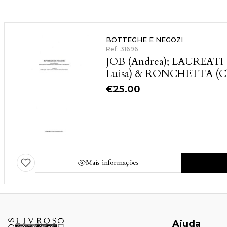
BOTTEGHE E NEGOZI
Ref: 31696
JOB (Andrea); LAUREATI 
Luisa) & RONCHETTA (Ch
€
25.00
Mais informações
Ajuda