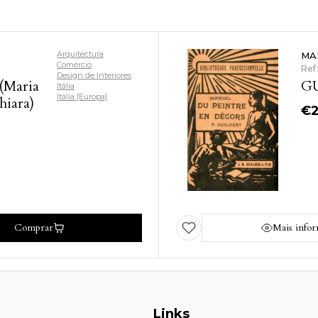
Arquitectura
MA
Comércio
Ref
Design de Interiores
(Maria
GU
Itália
Itália [Europa]
iara)
€
Comprar
Mais info
Links