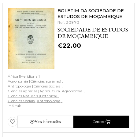
BOLETIM DA SOCIEDADE DE
ESTUDOS DE MOÇAMBIQUE
Ref: 30970
SOCIEDADE DE ESTUDOS
DE MOÇAMBIQUE
€
22.00
África [Meridional]
Agronomia [Ciências agrárias]
Antropologia [Ciências Sociais]
Ciências agrárias [Agricultura. Agronomia]
Ciências Naturais [Botânica]
Ciências Sociais [Antropologia]
+ 6 mais
Mais informações
Comprar