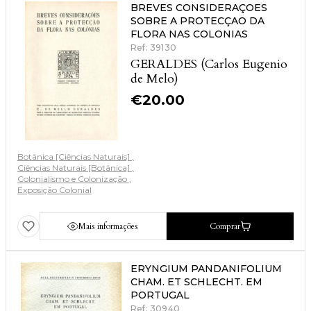
BREVES CONSIDERAÇOES
SOBRE A PROTECÇAO DA
FLORA NAS COLONIAS
Ref: 39130
GERALDES (Carlos Eugenio
de Melo)
€
20.00
Botânica [Ciências Naturais]
Ciências Naturais [Botânica]
Colonialismo e Colonização
Exposição Colonial
Mais informações
Comprar
ERYNGIUM PANDANIFOLIUM
CHAM. ET SCHLECHT. EM
PORTUGAL
Ref: 30940