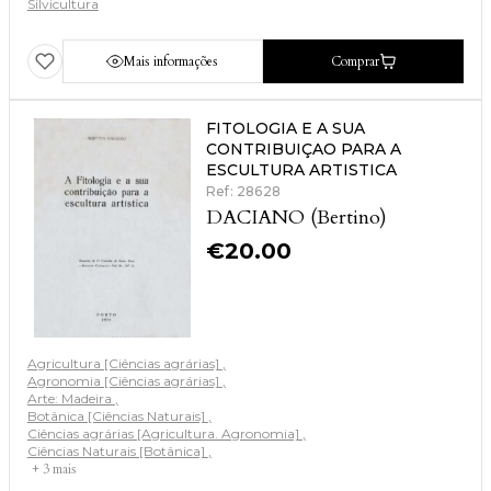
Silvicultura
Mais informações
Comprar
FITOLOGIA E A SUA
CONTRIBUIÇAO PARA A
ESCULTURA ARTISTICA
Ref: 28628
DACIANO (Bertino)
€
20.00
Agricultura [Ciências agrárias]
Agronomia [Ciências agrárias]
Arte: Madeira
Botânica [Ciências Naturais]
Ciências agrárias [Agricultura. Agronomia]
Ciências Naturais [Botânica]
+ 3 mais