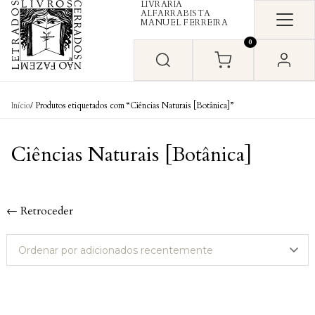
LIVRARIA
Skip to content
ALFARRABISTA
MANUEL FERREIRA
0
Início
/ Produtos etiquetados com “Ciências Naturais [Botânica]”
Ciências Naturais [Botânica]
← Retroceder