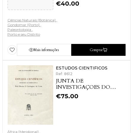
€
40.00
Ciências Naturais [Botânica]
Gondomar [Porto]
Paleontologia
Porto e seu Distrito
Mais informações
Comprar
ESTUDOS CIENTIFICOS
Ref: 8612
JUNTA DE
INVESTIGAÇOES DO
ULTRAMAR
€
75.00
África [Meridional]