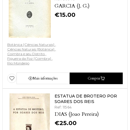
GARCIA (J. G.)
€
15.00
Botânica [Ciências Naturais]
Ciências Naturais [Botânica]
Coimbra e seu Distrito
Figueira da Foz [Coimbra]
Rio Mondego
Mais informações
Comprar
ESTATUA DE BROTERO POR
SOARES DOS REIS
Ref: 11564
DIAS (Joao Pereira)
€
25.00