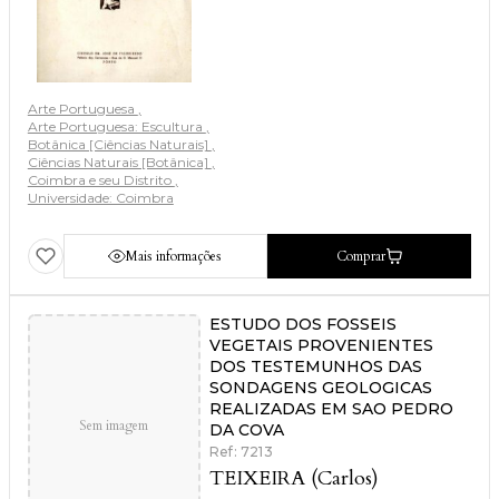
Arte Portuguesa
Arte Portuguesa: Escultura
Botânica [Ciências Naturais]
Ciências Naturais [Botânica]
Coimbra e seu Distrito
Universidade: Coimbra
Mais informações
Comprar
ESTUDO DOS FOSSEIS
VEGETAIS PROVENIENTES
DOS TESTEMUNHOS DAS
SONDAGENS GEOLOGICAS
REALIZADAS EM SAO PEDRO
Sem imagem
DA COVA
Ref: 7213
TEIXEIRA (Carlos)