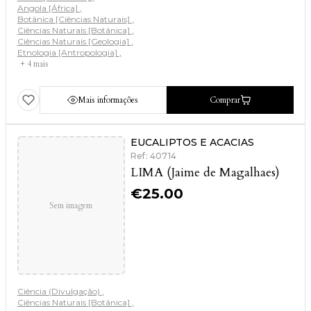
Angola [África]
Botânica [Ciências Naturais]
Ciências Naturais [Botânica]
Ciências Naturais [Geologia]
Etnologia [Antropologia]
+ 4 mais
Mais informações
Comprar
EUCALIPTOS E ACACIAS
Ref: 40714
LIMA (Jaime de Magalhaes)
€
25.00
Sem imagem
Ciência (Divulgação)
Ciências Naturais [Botânica]