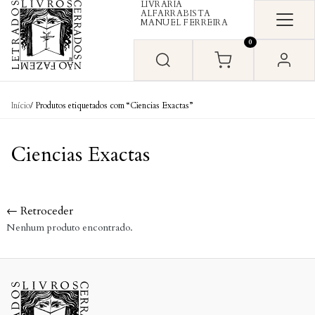
LIVRARIA
Skip to content
ALFARRABISTA
MANUEL FERREIRA
0
Início
/ Produtos etiquetados com “Ciencias Exactas”
Ciencias Exactas
← Retroceder
Nenhum produto encontrado.