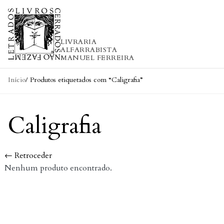
Skip to content
LIVRARIA
ALFARRABISTA
MANUEL FERREIRA
Início
/ Produtos etiquetados com “Caligrafia”
Caligrafia
← Retroceder
Nenhum produto encontrado.