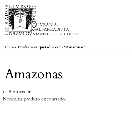
Skip to content
LIVRARIA
ALFARRABISTA
MANUEL FERREIRA
Início
/ Produtos etiquetados com “Amazonas”
Amazonas
← Retroceder
Nenhum produto encontrado.