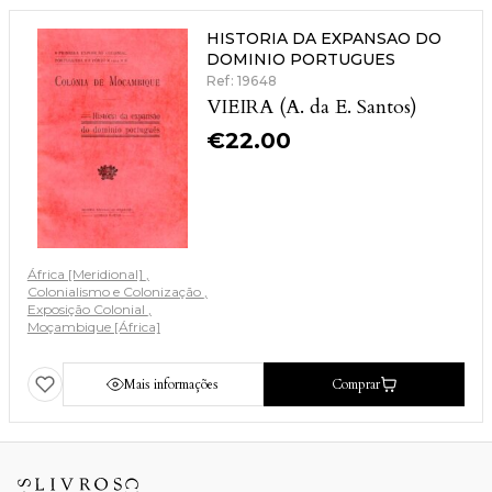
HISTORIA DA EXPANSAO DO
DOMINIO PORTUGUES
Ref: 19648
VIEIRA (A. da E. Santos)
€
22.00
África [Meridional]
Colonialismo e Colonização
Exposição Colonial
Moçambique [África]
Mais informações
Comprar