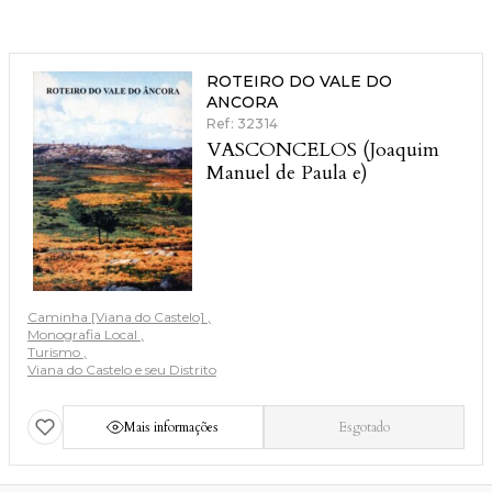
ROTEIRO DO VALE DO
ANCORA
Ref: 32314
VASCONCELOS (Joaquim
Manuel de Paula e)
Caminha [Viana do Castelo]
Monografia Local
Turismo
Viana do Castelo e seu Distrito
Mais informações
Esgotado