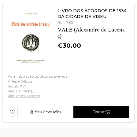
LIVRO DOS ACORDOS DE 1534
DA CIDADE DE VISEU
Ref: 7851
VALE (Alexandre de Lucena
e)
€
30.00
Administração pública ou privada
Artes e Ofícios
Século XVI
Viseu [Cidade]
Viseu e seu Distrito
Mais informações
Comprar