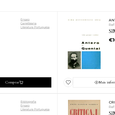
Ensaio
AN
Garretteana
Ref:
Literatura Portuguesa
SI
€
Comprar
Mais info
Bibliografia
CRI
Ensaio
Ref
Literatura Portuguesa
SI