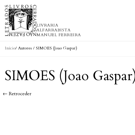
Skip to content
LIVRARIA
ALFARRABISTA
MANUEL FERREIRA
Início
/ Autores / SIMOES (Joao Gaspar)
SIMOES (Joao Gaspar
← Retroceder