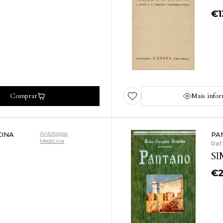
€
Comprar
Mais info
Antologias
CINA
PA
Medicina
Ref
SI
€