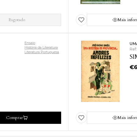
Esgotado
Mais info
Ensaio
UM
História da Literatura
Ref
Literatura Portuguesa
SI
€
Comprar
Mais info