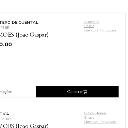
Anteriana
TERO DE QUENTAL
Ensaio
 19611
Literatura Portuguesa
MOES (Joao Gaspar)
10.00
rmações
Comprar
Crítica Literária
TICA
Ensaio
: 25183
Literatura Portuguesa
MOES (Joao Gaspar)