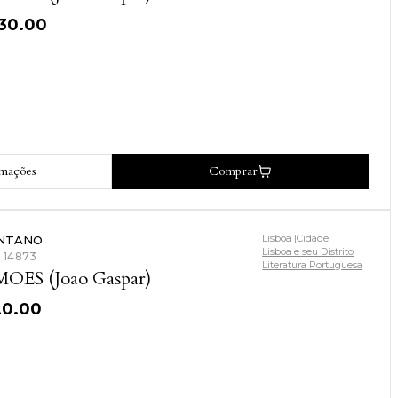
130.00
rmações
Comprar
Lisboa [Cidade]
NTANO
Lisboa e seu Distrito
: 14873
Literatura Portuguesa
MOES (Joao Gaspar)
20.00