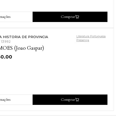
rmações
Comprar
Literatura Portuguesa
A HISTORIA DE PROVINCIA
Presença
: 13992
MOES (Joao Gaspar)
60.00
rmações
Comprar