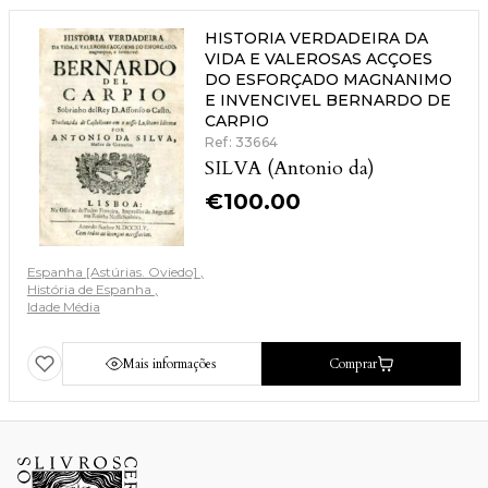
HISTORIA VERDADEIRA DA
VIDA E VALEROSAS ACÇOES
DO ESFORÇADO MAGNANIMO
E INVENCIVEL BERNARDO DE
CARPIO
Ref: 33664
SILVA (Antonio da)
€
100.00
Espanha [Astúrias. Oviedo]
História de Espanha
Idade Média
Mais informações
Comprar