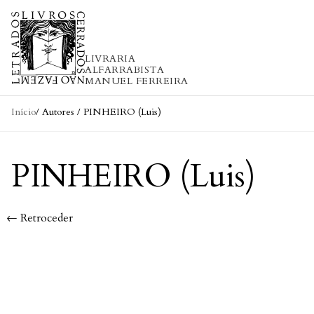
Skip to content
LIVRARIA
ALFARRABISTA
MANUEL FERREIRA
Início
/ Autores / PINHEIRO (Luis)
PINHEIRO (Luis)
← Retroceder