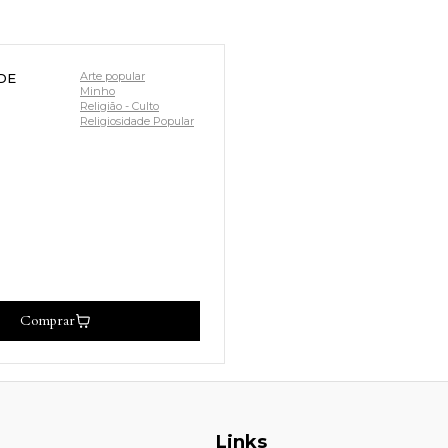
Arte popular
DE
Minho
Religião - Culto
Religiosidade Popular
Comprar
Links