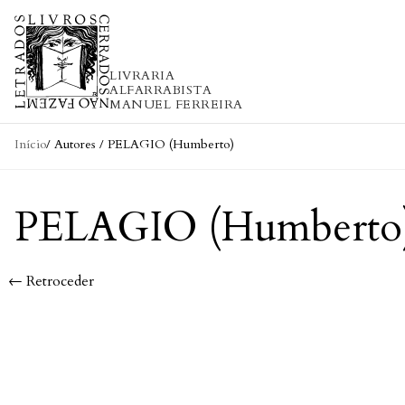
Skip to content
LIVRARIA
ALFARRABISTA
MANUEL FERREIRA
Início
/ Autores / PELAGIO (Humberto)
PELAGIO (Humberto
← Retroceder