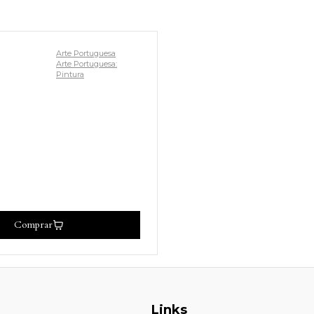
Arte Portuguesa
Arte Portuguesa:
Pintura
Comprar
Links