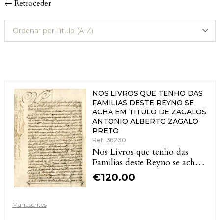
← Retroceder
NOS LIVROS QUE TENHO DAS
FAMILIAS DESTE REYNO SE
ACHA EM TITULO DE ZAGALOS
ANTONIO ALBERTO ZAGALO
PRETO
Ref: 36230
Nos Livros que tenho das
Familias deste Reyno se acha
em Titulo de Zagalos Antonio
€
120.00
Alberto Zagalo Preto
Manuscritos