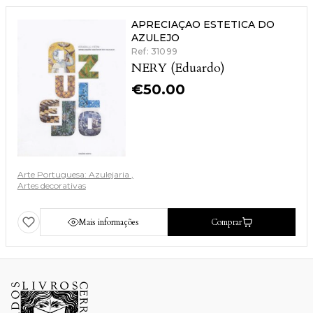
APRECIAÇAO ESTETICA DO
AZULEJO
Ref: 31099
NERY (Eduardo)
€
50.00
Arte Portuguesa: Azulejaria
Artes decorativas
Mais informações
Comprar