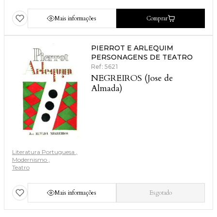
Mais informações
Comprar
PIERROT E ARLEQUIM
PERSONAGENS DE TEATRO
Ref: 5621
NEGREIROS (Jose de
Almada)
Literatura Portuguesa
Modernismo
Teatro
Mais informações
Esgotado