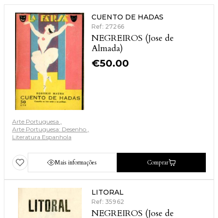
CUENTO DE HADAS
Ref: 27266
NEGREIROS (Jose de
Almada)
€
50.00
Arte Portuguesa
Arte Portuguesa: Desenho
Literatura Espanhola
Mais informações
Comprar
LITORAL
Ref: 35962
NEGREIROS (Jose de