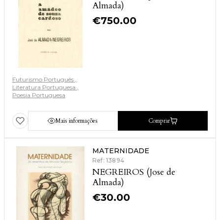
Almada)
€
750.00
Futurismo Português
Literatura Portuguesa
Poesia Portuguesa
Mais informações
Comprar
MATERNIDADE
Ref: 13894
NEGREIROS (Jose de
Almada)
€
30.00