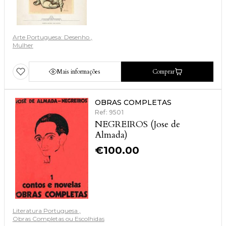
Arte Portuguesa: Desenho
Mulher
Mais informações
Comprar
OBRAS COMPLETAS
Ref: 9501
NEGREIROS (Jose de
Almada)
€
100.00
Literatura Portuguesa
Obras Completas ou Escolhidas