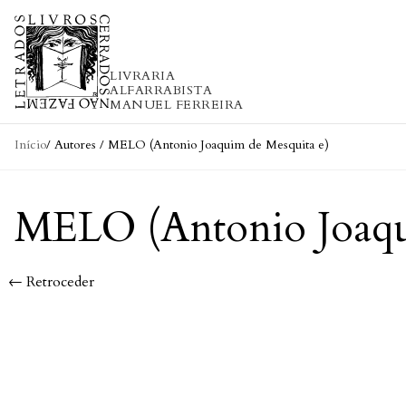
Skip to content
LIVRARIA
ALFARRABISTA
MANUEL FERREIRA
Início
/ Autores / MELO (Antonio Joaquim de Mesquita e)
MELO (Antonio Joaqu
← Retroceder