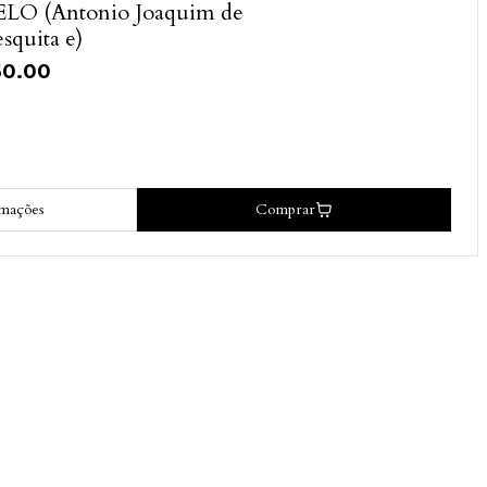
LO (Antonio Joaquim de
squita e)
60.00
rmações
Comprar