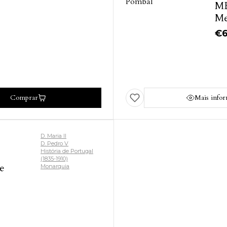
ME
Me
€
Comprar
Mais info
D. Maria II
D. Pedro V
História de Portugal
(1835-1910)
e
Monarquia