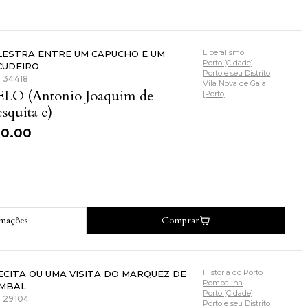
Liberalismo
LESTRA ENTRE UM CAPUCHO E UM
Porto [Cidade]
CUDEIRO
Porto e seu Distrito
: 34418
Vila Nova de Gaia
LO (Antonio Joaquim de
[Porto]
squita e)
30.00
rmações
Comprar
História do Porto
ECITA OU UMA VISITA DO MARQUEZ DE
Pombalina
MBAL
Porto [Cidade]
: 29104
Porto e seu Distrito