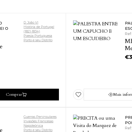
D. João VI
O
PA
História de Portugal
EI O
ES
(1821-1834)
Ref
Poesia Portuguesa
ME
Porto e seu Distrito
e
Me
€
Comprar
Mais info
Guerras Peninsulares
PR
Invasões Francesas
PO
Napoleónica
Ref
e
Porto e seu Distrito