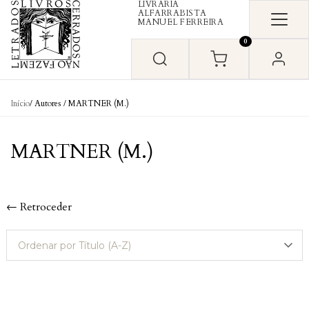
LIVRARIA
Skip to content
ALFARRABISTA
MANUEL FERREIRA
0
Início
/ Autores / MARTNER (M.)
MARTNER (M.)
← Retroceder