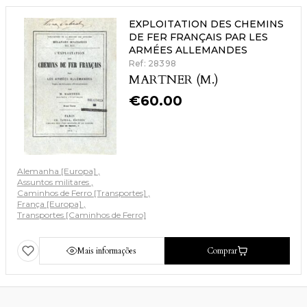
EXPLOITATION DES CHEMINS
DE FER FRANÇAIS PAR LES
ARMÉES ALLEMANDES
Ref: 28398
MARTNER (M.)
€
60.00
Alemanha [Europa]
Assuntos militares
Caminhos de Ferro [Transportes]
França [Europa]
Transportes [Caminhos de Ferro]
Mais informações
Comprar