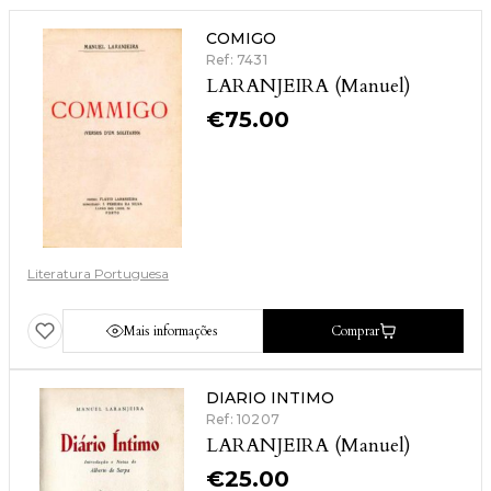
COMIGO
Ref: 7431
LARANJEIRA (Manuel)
€
75.00
Literatura Portuguesa
Mais informações
Comprar
DIARIO INTIMO
Ref: 10207
LARANJEIRA (Manuel)
€
25.00