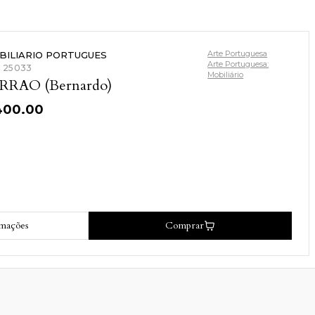
Arte Portuguesa
BILIARIO PORTUGUES
Arte Portuguesa:
: 25033
Mobiliário
RRAO (Bernardo)
400.00
rmações
Comprar