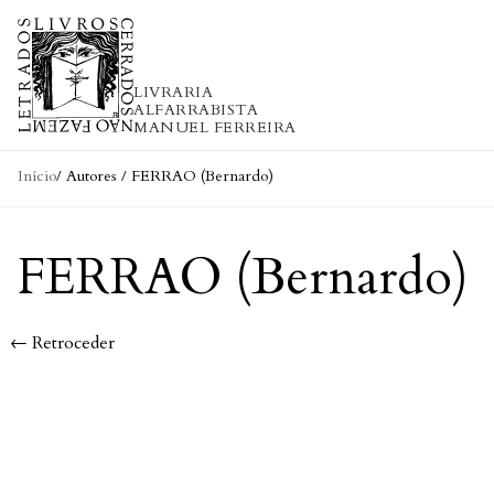
Skip to content
LIVRARIA
ALFARRABISTA
MANUEL FERREIRA
Início
/ Autores / FERRAO (Bernardo)
FERRAO (Bernardo)
← Retroceder