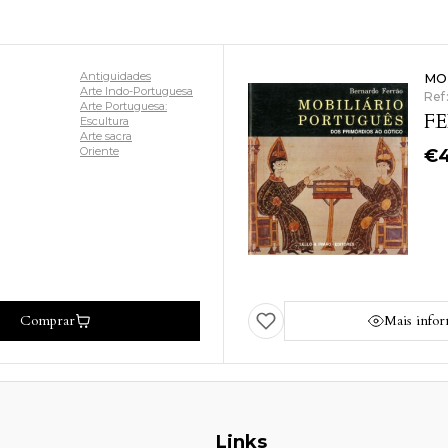
Antiguidades
MO
Arte Indo-Portuguesa
Ref
Arte Portuguesa:
FE
Escultura
Arte sacra
Oriente
€
Comprar
Mais info
Links