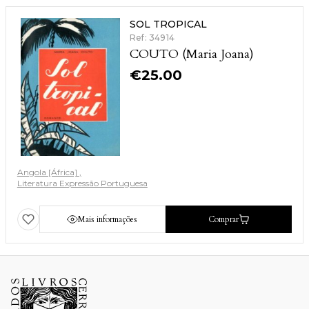
SOL TROPICAL
Ref: 34914
COUTO (Maria Joana)
€
25.00
Angola [África]
Literatura Expressão Portuguesa
Mais informações
Comprar