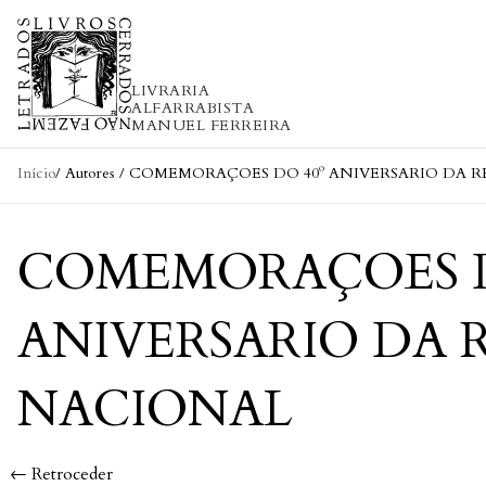
Skip to content
LIVRARIA
ALFARRABISTA
MANUEL FERREIRA
Início
/ Autores / COMEMORAÇOES DO 40º ANIVERSARIO D
COMEMORAÇOES D
ANIVERSARIO DA
NACIONAL
← Retroceder