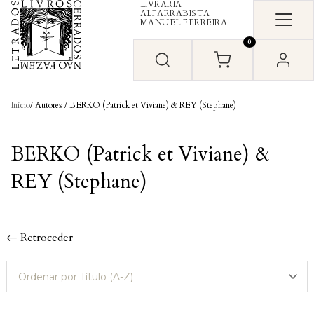
LIVRARIA
Skip to content
ALFARRABISTA
MANUEL FERREIRA
0
Início
/ Autores / BERKO (Patrick et Viviane) & REY (Stephane)
BERKO (Patrick et Viviane) &
REY (Stephane)
← Retroceder