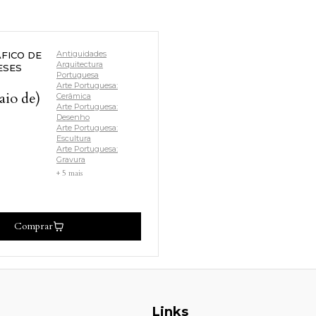
Antiguidades
AFICO DE
Arquitectura
ESES
Portuguesa
Arte Portuguesa:
io de)
Cerâmica
Arte Portuguesa:
Desenho
Arte Portuguesa:
Escultura
Arte Portuguesa:
Gravura
+ 5 mais
Comprar
Links