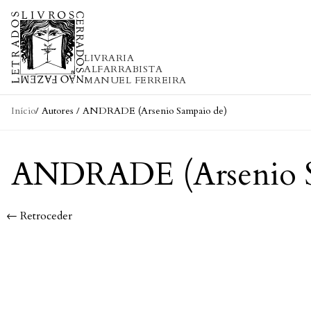
Skip to content
LIVRARIA
ALFARRABISTA
MANUEL FERREIRA
Início
/ Autores / ANDRADE (Arsenio Sampaio de)
ANDRADE (Arsenio S
← Retroceder