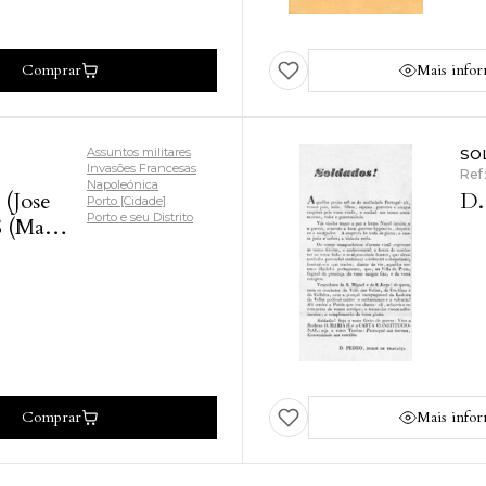
Comprar
Mais info
Assuntos militares
SO
Invasões Francesas
Ref
Napoleónica
(Jose
D.
Porto [Cidade]
Porto e seu Distrito
 (Maria
Comprar
Mais info