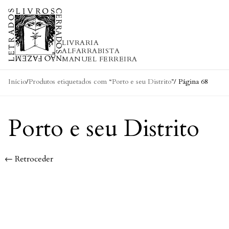
Skip to content
LIVRARIA
ALFARRABISTA
MANUEL FERREIRA
Início
/
Produtos etiquetados com “Porto e seu Distrito”
/ Página 68
Porto e seu Distrito
← Retroceder