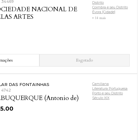
: 34469
Distrito
OCIEDADE NACIONAL DE
Coimbra e seu Distrito
Évora [Cidade]
LAS ARTES
+ 14 mais
rmações
Esgotado
Camiliana
LAR DAS FONTAINHAS
Literatura Portuguesa
: 4742
Porto e seu Distrito
BUQUERQUE (Antonio de)
Século XIX
35.00