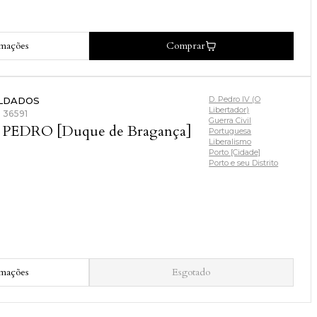
rmações
Comprar
D. Pedro IV (O
LDADOS
Libertador)
: 36591
Guerra Civil
 PEDRO [Duque de Bragança]
Portuguesa
Liberalismo
Porto [Cidade]
Porto e seu Distrito
rmações
Esgotado