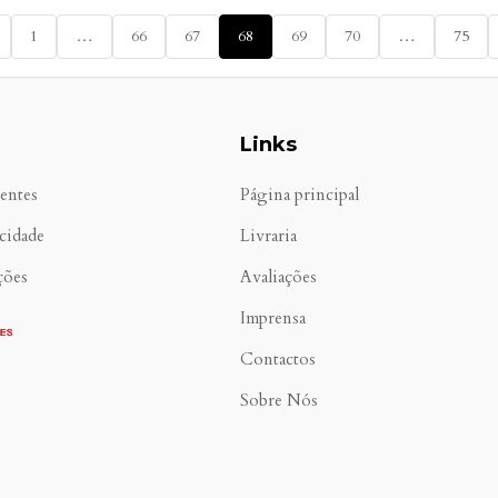
1
…
66
67
68
69
70
…
75
Links
entes
Página principal
acidade
Livraria
ções
Avaliações
Imprensa
Contactos
Sobre Nós