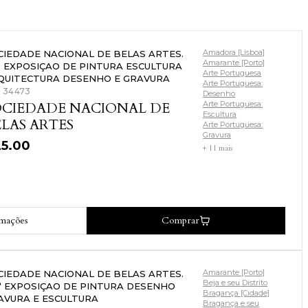
Amadora [Lisboa]
CIEDADE NACIONAL DE BELAS ARTES.
Amarante [Porto]
.ª EXPOSIÇAO DE PINTURA ESCULTURA
Arte Portuguesa
QUITECTURA DESENHO E GRAVURA
Arte Portuguesa:
: 34473
Desenho
OCIEDADE NACIONAL DE
Arte Portuguesa:
Escultura
LAS ARTES
Arte Portuguesa:
Gravura
25.00
+ 11 mais
rmações
Comprar
Amarante [Porto]
CIEDADE NACIONAL DE BELAS ARTES.
Beja e seu Distrito
.ª EXPOSIÇAO DE PINTURA DESENHO
Bragança [Cidade]
AVURA E ESCULTURA
Bragança e seu