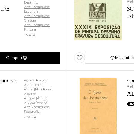
Ref
Desenho
 DE
Arte Portuguesa:
S
Escultura
BE
Arte Portuguesa:
Gravura
Arte Portuguesa:
Pintura
+ 9 mais
Comprar
Mais info
Açores [Região
INHOS E
SO
Autónoma]
Ref
África [Meridional]
AL
Algarve
Angola [África]
Arouca [Aveiro]
€
Arte Portuguesa:
Fotografia
+ 39 mais