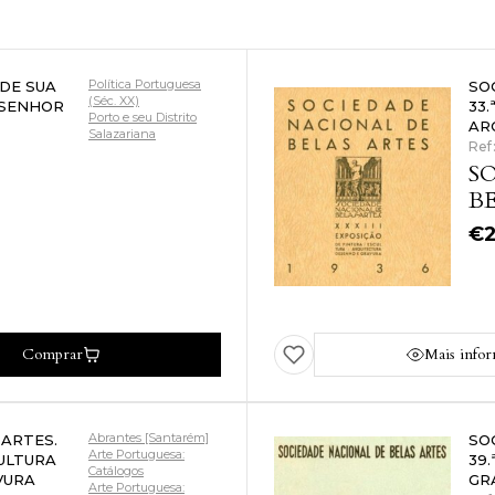
Política Portuguesa
DE SUA
SO
(Séc. XX)
 SENHOR
33
Porto e seu Distrito
AR
Salazariana
Ref
S
BE
€
Comprar
Mais info
Abrantes [Santarém]
 ARTES.
SO
Arte Portuguesa:
CULTURA
39
Catálogos
VURA
GR
Arte Portuguesa: