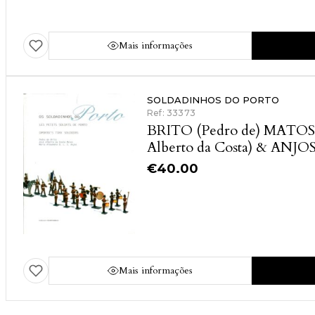
Mais informações
SOLDADINHOS DO PORTO
Ref: 33373
BRITO (Pedro de) MATOS 
Alberto da Costa) & ANJOS
Alexandra D. L. S.)
€
40.00
Mais informações