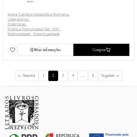
Igreja Católica Apostólica Romana
Liberalismo
Polémicas
Política Portuguesa (Séc. XIX)
Religiosidade - Espiritualidade
Mais informações
Comprar
← Anterior
1
2
3
4
…
8
Seguinte →