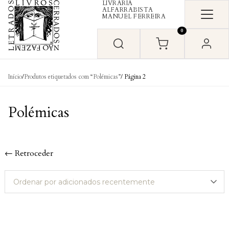
LIVRARIA
Skip to content
ALFARRABISTA
MANUEL FERREIRA
0
Início
/
Produtos etiquetados com “Polémicas”
/ Página 2
Polémicas
← Retroceder