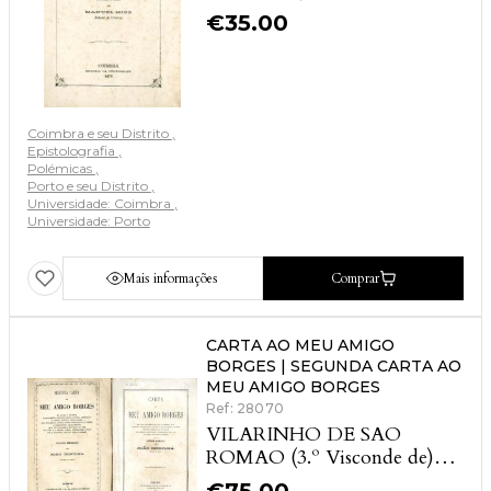
€
35.00
Coimbra e seu Distrito
Epistolografia
Polémicas
Porto e seu Distrito
Universidade: Coimbra
Universidade: Porto
Mais informações
Comprar
CARTA AO MEU AMIGO
BORGES | SEGUNDA CARTA AO
MEU AMIGO BORGES
Ref: 28070
VILARINHO DE SAO
ROMAO (3.º Visconde de)
[GIRAO (Luiz Ferreira]