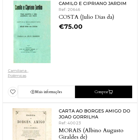
CAMILO E CIPRIANO JARDIM
Ref: 20646
COSTA (Julio Dias da)
€
75.00
Camiliana
Polémicas
Mais informações
Comprar
CARTA AO BORGES AMIGO DO
JOAO GORRILHA
Ref: 40023
MORAIS (Albino Augusto
Giraldes de)