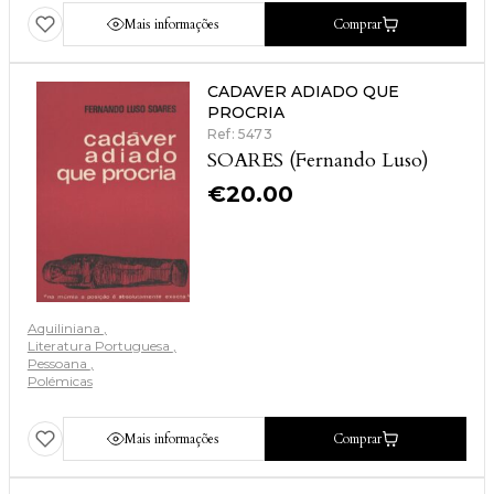
Mais informações
Comprar
CADAVER ADIADO QUE
PROCRIA
Ref: 5473
SOARES (Fernando Luso)
€
20.00
Aquiliniana
Literatura Portuguesa
Pessoana
Polémicas
Mais informações
Comprar