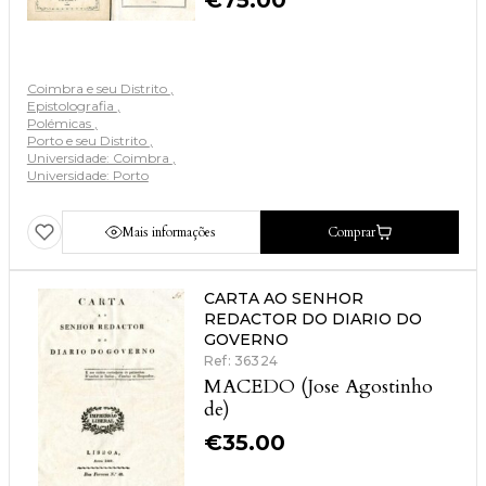
€
75.00
Coimbra e seu Distrito
Epistolografia
Polémicas
Porto e seu Distrito
Universidade: Coimbra
Universidade: Porto
Mais informações
Comprar
CARTA AO SENHOR
REDACTOR DO DIARIO DO
GOVERNO
Ref: 36324
MACEDO (Jose Agostinho
de)
€
35.00