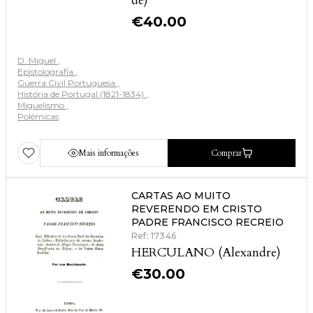
de)
€
40.00
D. Miguel
Epistolografia
Guerra Civil Portuguesa
História de Portugal (1821-1834)
Miguelismo
Polémicas
Mais informações
Comprar
CARTAS AO MUITO
REVERENDO EM CRISTO
PADRE FRANCISCO RECREIO
Ref: 17346
HERCULANO (Alexandre)
€
30.00