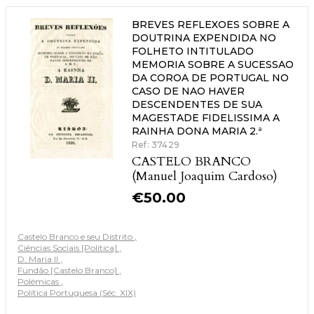
BREVES REFLEXOES SOBRE A
DOUTRINA EXPENDIDA NO
FOLHETO INTITULADO
MEMORIA SOBRE A SUCESSAO
DA COROA DE PORTUGAL NO
CASO DE NAO HAVER
DESCENDENTES DE SUA
MAGESTADE FIDELISSIMA A
RAINHA DONA MARIA 2.ª
Ref: 37429
CASTELO BRANCO
(Manuel Joaquim Cardoso)
€
50.00
Castelo Branco e seu Distrito
Ciências Sociais [Política]
D. Maria II
Fundão [Castelo Branco]
Polémicas
Política Portuguesa (Séc. XIX)