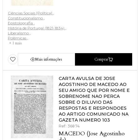
Ciências Sociais [Política]
Constitucionalismo
Epistolografia
História de Portugal (1821-1834)
Liberalismo
Polémicas
+ 1 mais
Mais informações
Comprar
CARTA AVULSA DE JOSE
AGOSTINHO DE MACEDO AO
SEU AMIGO QUE POR NOME E
SOBRENOME NAO PERCA
SOBRE O DILUVIO DAS
RESPOSTAS E RESPONDOES
AO ARTIGO COMUNICADO NA
GAZETA NUMERO 103
Ref: 36874
MACEDO (Jose Agostinho