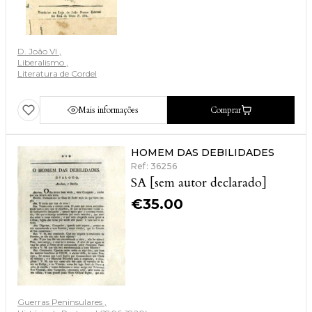
D. João VI
Liberalismo
Literatura de Cordel
Mais informações
Comprar
HOMEM DAS DEBILIDADES
Ref: 36256
SA [sem autor declarado]
€
35.00
Guerras Peninsulares