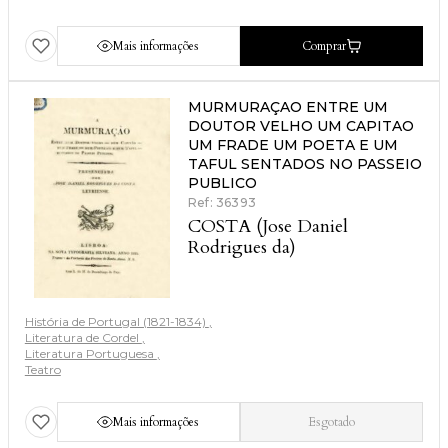
Mais informações
Comprar
MURMURAÇAO ENTRE UM
DOUTOR VELHO UM CAPITAO
UM FRADE UM POETA E UM
TAFUL SENTADOS NO PASSEIO
PUBLICO
Ref: 36393
COSTA (Jose Daniel
Rodrigues da)
História de Portugal (1821-1834)
Literatura de Cordel
Literatura Portuguesa
Teatro
Mais informações
Esgotado