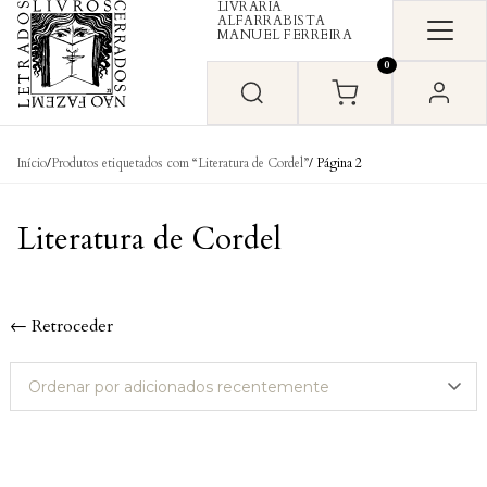
LIVRARIA
Skip to content
ALFARRABISTA
MANUEL FERREIRA
0
Início
/
Produtos etiquetados com “Literatura de Cordel”
/ Página 2
Literatura de Cordel
← Retroceder