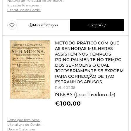
História de Portugal (1806-1820)
Invasões Francesas
Literatura de Cordel
Mais informações
Comprar
METODO PRATICO COM QUE
AS SENHORAS MULHERES
ASSISTEM NOS TEMPLOS
PRINCIPALMENTE NO TEMPO
DOS SERMOENS O QUAL
JOCOSERIAMENTE SE EXPOEM
PARA CORRECÇÂO DE TAO
ESTRANHOS ABUSOS
Ref: 40238
NERAS (Joao Teodoro de)
€
100.00
Condição feminina
Literatura de Cordel
Usos e Costumes