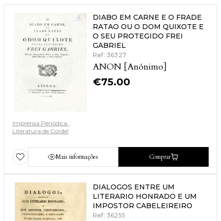
DIABO EM CARNE E O FRADE
RATAO OU O DOM QUIXOTE E
O SEU PROTEGIDO FREI
GABRIEL
Ref: 36327
ANON [Anónimo]
€
75.00
Imprensa Periódica
Literatura de Cordel
Mais informações
Comprar
DIALOGOS ENTRE UM
LITERARIO HONRADO E UM
IMPOSTOR CABELEIREIRO
Ref: 36255