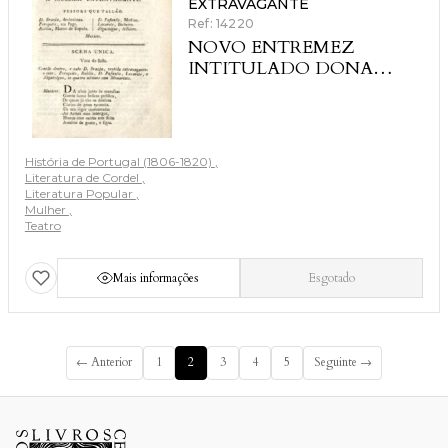
EXTRAVAGANTE
Ref: 14220
NOVO ENTREMEZ
INTITULADO DONA
BRAZIA E O PERIQUITO
OU A MULHER
EXTRAVAGANTE
História de Portugal (1806-1820)
Literatura de Cordel
Literatura Popular
Mulher
Teatro
Mais informações
Esgotado
← Anterior
1
2
3
4
5
Seguinte →