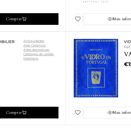
Comprar
Mais info
Antiguidades
OBILIER
VI
Arte: Cerâmica
Ref
Artes decorativas
VA
Catálogos de Leilões
Mobiliário
€
Comprar
Mais info