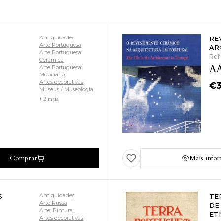
Antiguidades
RE
Arte Portuguesa
AR
Arte Portuguesa:
Ref
Cerâmica
AA
Arte Portuguesa:
Mobiliário
Artes decorativas
€
Museus / Museologia
+ 2 mais
Comprar
Mais info
Antiguidades
S
TE
Arte Russa
DE
Arte: Pintura
ET
Artes decorativas