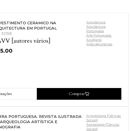
Arquitectura
VESTIMENTO CERAMICO NA
Arquitectura
QUITECTURA EM PORTUGAL
Portuguesa
: 32158
Arte Portuguesa:
VV [autores vários]
Azulejaria
Artes decorativas
35.00
rmações
Comprar
Antropologia [Ciências
RRA PORTUGUESA. REVISTA ILUSTRADA
Sociais]
 ARQUEOLOGIA ARTÍSTICA E
Arqueologia [Ciências
NOGRAFIA
Sociais]