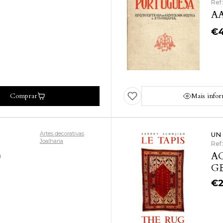
Ref
AA
€
Comprar
Mais info
Artes decorativas
UN
Joalharia
Ref
)
AC
GE
€