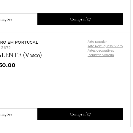
rmações
Comprar
Arte popular
DRO EM PORTUGAL
Arte Portuguesa: Vidro
: 3672
Artes decorativas
LENTE (Vasco)
Indústria vidreira
150.00
rmações
Comprar