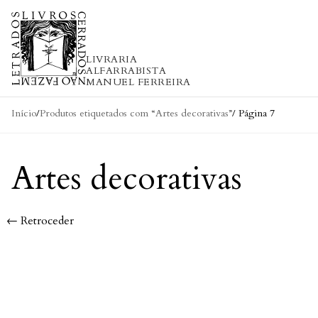
Skip to content
LIVRARIA
ALFARRABISTA
MANUEL FERREIRA
Início
/
Produtos etiquetados com “Artes decorativas”
/ Página 7
Artes decorativas
← Retroceder