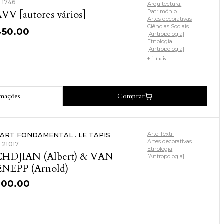
: 1746
Arquitectura:
VV [autores vários]
Património
Artes decorativas
Ciências Sociais
450.00
[Antropologia]
Etnologia
[Antropologia]
+ 1 mais
rmações
Comprar
Arte Têxtil
 ART FONDAMENTAL . LE TAPIS
Artes decorativas
: 21017
Etnologia
HDJIAN (Albert) & VAN
[Antropologia]
NEPP (Arnold)
200.00