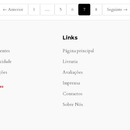
← Anterior
1
…
5
6
7
8
Seguinte →
Links
entes
Página principal
acidade
Livraria
ções
Avaliações
Imprensa
Contactos
Sobre Nós