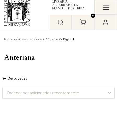
LIVRARIA
Skip to content
ALFARRABISTA
MANUEL FERREIRA
0
Início
/
Produtos etiquetados com “Anteriana”
/ Página 4
Anteriana
← Retroceder