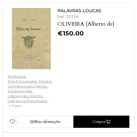
PALAVRAS LOUCAS
Ref: 32736
OLIVEIRA (Alberto de)
€
150.00
Anteriana
Arte Portuguesa: Música
Coimbra e seu Distrito
Epistolografia
Lisboa e seu Distrito
Literatura Portuguesa
+ 9 mais
Mais informações
Comprar