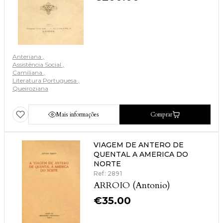
Anteriana
Assistência Social
Camiliana
Literatura Portuguesa
Queiroziana
Mais informações
Comprar
VIAGEM DE ANTERO DE
QUENTAL A AMERICA DO
NORTE
Ref: 2891
ARROIO (Antonio)
€
35.00