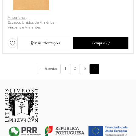
Anteriana
Estados Unidos da América
Viagens e Viajantes
Mais informações
Comprar
← Anterior
1
2
3
4