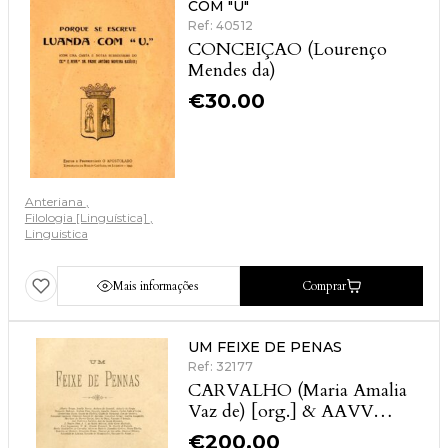
COM "U"
Ref: 40512
CONCEIÇAO (Lourenço
Mendes da)
€
30.00
Anteriana
Filologia [Linguística]
Linguistica
Mais informações
Comprar
UM FEIXE DE PENAS
Ref: 32177
CARVALHO (Maria Amalia
Vaz de) [org.] & AAVV
[autores vários]
€
200.00