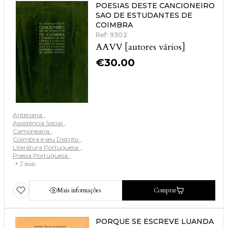
POESIAS DESTE CANCIONEIRO
SAO DE ESTUDANTES DE
COIMBRA
Ref: 9302
AAVV [autores vários]
€
30.00
Anteriana
Assistência Social
Camoneana
Coimbra e seu Distrito
Literatura Portuguesa
Poesia Portuguesa
+ 2 mais
Mais informações
Comprar
PORQUE SE ESCREVE LUANDA