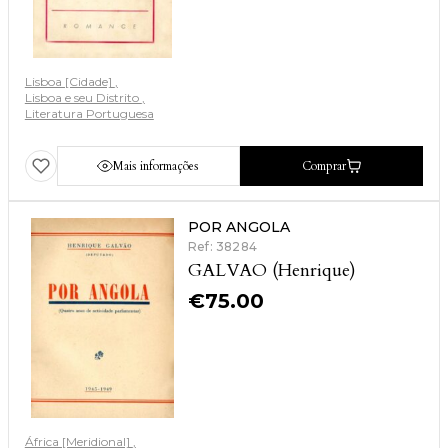
Lisboa [Cidade]
Lisboa e seu Distrito
Literatura Portuguesa
Mais informações
Comprar
POR ANGOLA
Ref: 38284
GALVAO (Henrique)
€
75.00
África [Meridional]