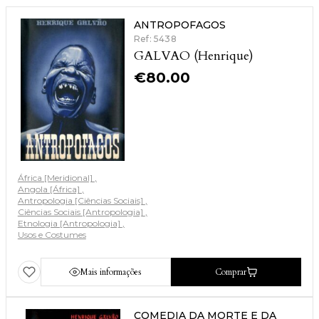
ANTROPOFAGOS
Ref: 5438
GALVAO (Henrique)
€
80.00
África [Meridional]
Angola [África]
Antropologia [Ciências Sociais]
Ciências Sociais [Antropologia]
Etnologia [Antropologia]
Usos e Costumes
Mais informações
Comprar
COMEDIA DA MORTE E DA