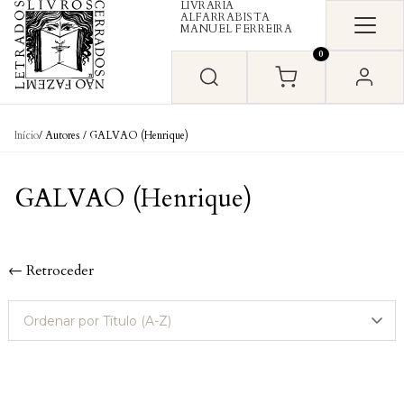
LIVRARIA
Skip to content
ALFARRABISTA
MANUEL FERREIRA
0
Início
/ Autores / GALVAO (Henrique)
GALVAO (Henrique)
← Retroceder