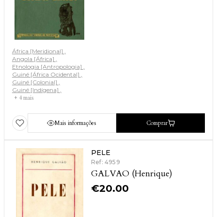
África [Meridional]
Angola [África]
Etnologia [Antropologia]
Guiné [África Ocidental]
Guiné [Colonial]
Guiné [Indígena]
+ 4 mais
Mais informações
Comprar
PELE
Ref: 4959
GALVAO (Henrique)
€
20.00