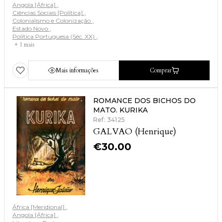
Angola [África]
Ciências Sociais [Política]
Colonialismo e Colonização
Estado Novo
Política Portuguesa (Séc. XX)
+ 1 mais
Mais informações
Comprar
ROMANCE DOS BICHOS DO
MATO. KURIKA
Ref: 34125
GALVAO (Henrique)
€
30.00
África [Meridional]
Angola [África]