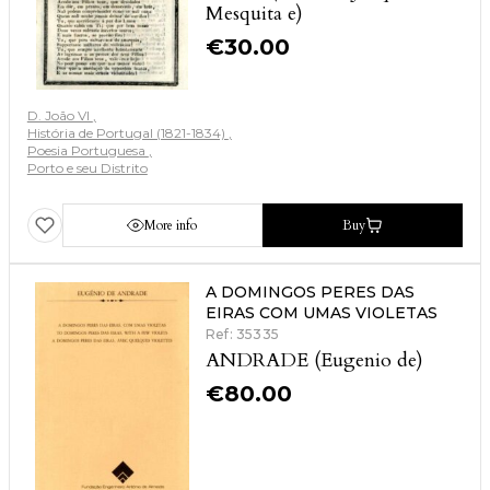
Mesquita e)
€
30.00
D. João VI
História de Portugal (1821-1834)
Poesia Portuguesa
Porto e seu Distrito
More info
Buy
A DOMINGOS PERES DAS
EIRAS COM UMAS VIOLETAS
Ref: 35335
ANDRADE (Eugenio de)
€
80.00