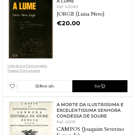
A LUME
Ref: 40083
JORGE (Luisa Neto)
€
20.00
Literatura Portuguesa
Poesia Portuguesa
More info
Buy
A MORTE DA ILUSTRISSIMA E
EXCELENTISSIMA SENHORA
CONDESSA DE SOURE
Ref: 40119
CAMPOS (Joaquim Severino