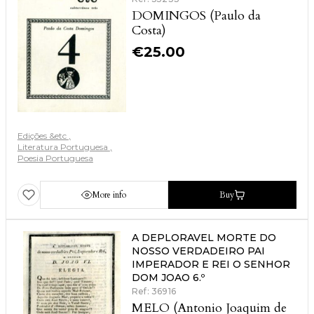
DOMINGOS (Paulo da
Costa)
€
25.00
Edições &etc
Literatura Portuguesa
Poesia Portuguesa
More info
Buy
A DEPLORAVEL MORTE DO
NOSSO VERDADEIRO PAI
IMPERADOR E REI O SENHOR
DOM JOAO 6.º
Ref: 36916
MELO (Antonio Joaquim de