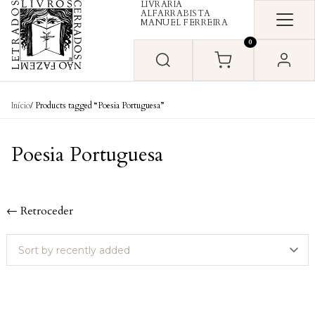
LIVRARIA
Skip to content
ALFARRABISTA
MANUEL FERREIRA
0
Início
/ Products tagged “Poesia Portuguesa”
Poesia Portuguesa
← Retroceder