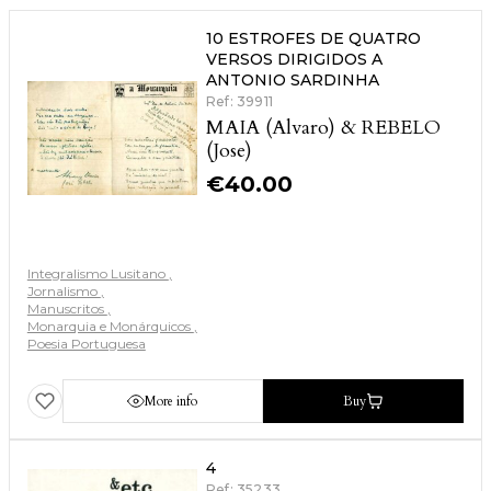
10 ESTROFES DE QUATRO
VERSOS DIRIGIDOS A
ANTONIO SARDINHA
Ref: 39911
MAIA (Alvaro) & REBELO
(Jose)
€
40.00
Integralismo Lusitano
Jornalismo
Manuscritos
Monarquia e Monárquicos
Poesia Portuguesa
More info
Buy
4
Ref: 35233