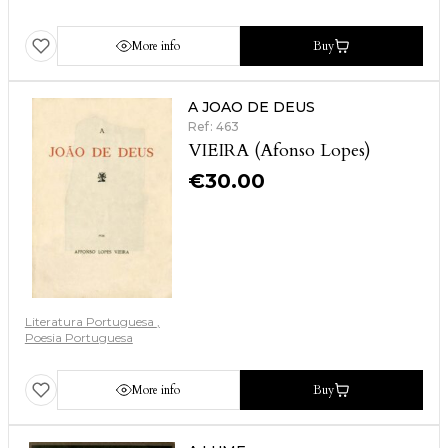
More info
Buy
A JOAO DE DEUS
Ref: 463
VIEIRA (Afonso Lopes)
€
30.00
Literatura Portuguesa
Poesia Portuguesa
More info
Buy