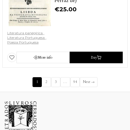
Ferraz de)
€
25.00
Literatura panegírica
Literatura Portuguesa
Poesia Portuguesa
More info
Buy
1
2
3
…
94
Next →